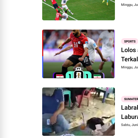
Minggu, Ju
SPORTS
Lolos 
Terka
Minggu, Ju
SUMATE
Labrak
Labur
Sabtu, Juni