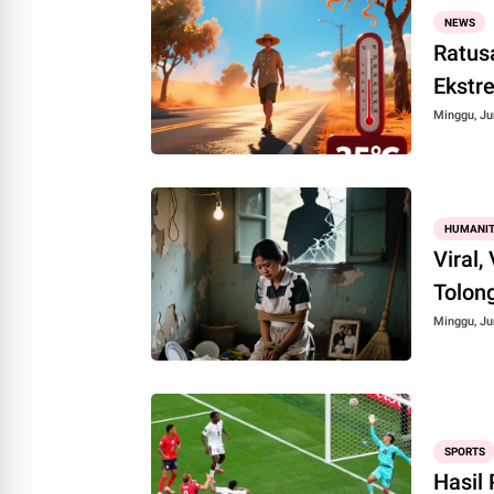
NEWS
Ratus
Ekstr
Minggu, Ju
HUMANIT
Viral
Tolon
Minggu, Ju
SPORTS
Hasil 