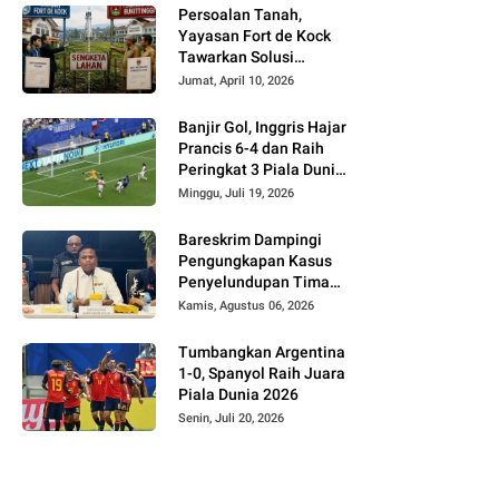
Persoalan Tanah,
Yayasan Fort de Kock
Tawarkan Solusi
Alternatif Kepada
Jumat, April 10, 2026
Pemko Bukittinggi
Banjir Gol, Inggris Hajar
Prancis 6-4 dan Raih
Peringkat 3 Piala Dunia
2026
Minggu, Juli 19, 2026
Bareskrim Dampingi
Pengungkapan Kasus
Penyelundupan Timah
dari Babel ke Malaysia
Kamis, Agustus 06, 2026
Tumbangkan Argentina
1-0, Spanyol Raih Juara
Piala Dunia 2026
Senin, Juli 20, 2026