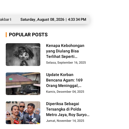
 Sempat Mau Balikkan Motor Curiannya
Saturday
,
August
08
,
2026
|
4:33 35 PM
54 Capaska Bukittinggi Masuki Taha
POPULAR POSTS
Kenapa Kebohongan
yang Diulang Bisa
Terlihat Seperti
Kebenaran, Ini
Selasa, September 16, 2025
Alasannya
Update Korban
Bencana Agam: 169
Orang Meninggal,
Belum Ditemukan 86
Kamis, Desember 04, 2025
Orang
Diperiksa Sebagai
Tersangka di Polda
Metro Jaya, Roy Suryo
Cs Tidak Ditahan
Jumat, November 14, 2025