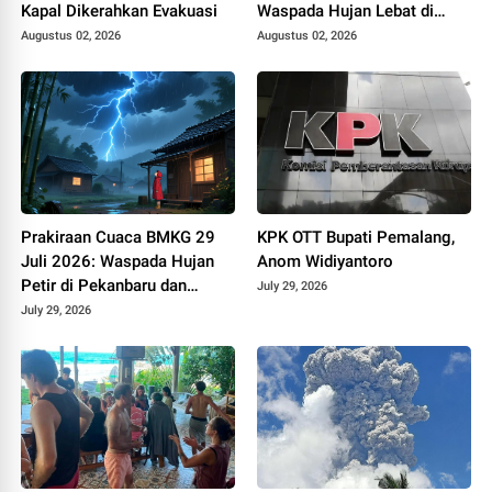
Kapal Dikerahkan Evakuasi
Waspada Hujan Lebat di
Aceh hingga Bengkulu
Augustus 02, 2026
Augustus 02, 2026
Prakiraan Cuaca BMKG 29
KPK OTT Bupati Pemalang,
Juli 2026: Waspada Hujan
Anom Widiyantoro
Petir di Pekanbaru dan
July 29, 2026
Tanjung Selor
July 29, 2026