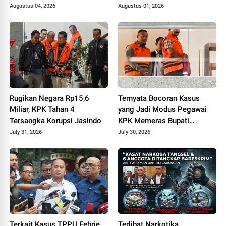
Polda Metro
Augustus 04, 2026
Augustus 01, 2026
Rugikan Negara Rp15,6
Ternyata Bocoran Kasus
Miliar, KPK Tahan 4
yang Jadi Modus Pegawai
Tersangka Korupsi Jasindo
KPK Memeras Bupati
Pemalang
July 31, 2026
July 30, 2026
Terkait Kasus TPPU Febrie
Terlibat Narkotika,