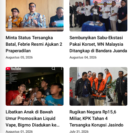
Minta Status Tersangka
Sembunyikan Sabu-Ekstasi
Batal, Febrie Resmi Ajukan 2
Pakai Korset, WN Malaysia
Praperadilan
Ditangkap di Bandara Juanda
Augustus 05, 2026
Augustus 04, 2026
Libatkan Anak di Bawah
Rugikan Negara Rp15,6
Umur Promosikan Liquid
Miliar, KPK Tahan 4
Vape, Bigmo Diadukan ke
Tersangka Korupsi Jasindo
Polda Metro
Augustus 01, 2026
July 31, 2026