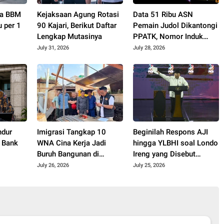
rga BBM
Kejaksaan Agung Rotasi
Data 51 Ribu ASN
u per 1
90 Kajari, Berikut Daftar
Pemain Judol Dikantongi
Lengkap Mutasinya
PPATK, Nomor Induk
Kependudukan Terlacak
July 31, 2026
July 28, 2026
ndur
Imigrasi Tangkap 10
Beginilah Respons AJI
 Bank
WNA Cina Kerja Jadi
hingga YLBHI soal Londo
Buruh Bangunan di
Ireng yang Disebut
Penjaringan Jakut
Prabowo
July 26, 2026
July 25, 2026