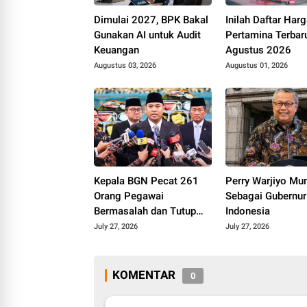
Dimulai 2027, BPK Bakal
Inilah Daftar Ha
Gunakan AI untuk Audit
Pertamina Terbar
Keuangan
Agustus 2026
Augustus 03, 2026
Augustus 01, 2026
Kepala BGN Pecat 261
Perry Warjiyo Mu
Orang Pegawai
Sebagai Gubernur
Bermasalah dan Tutup
Indonesia
833 Dapur MBG
July 27, 2026
July 27, 2026
KOMENTAR
0