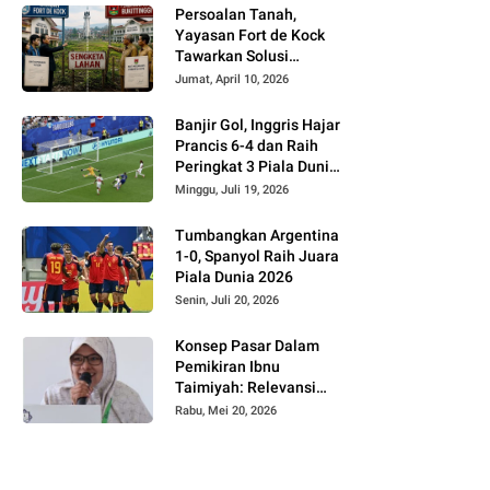
Persoalan Tanah,
Yayasan Fort de Kock
Tawarkan Solusi
Alternatif Kepada
Jumat, April 10, 2026
Pemko Bukittinggi
Banjir Gol, Inggris Hajar
Prancis 6-4 dan Raih
Peringkat 3 Piala Dunia
2026
Minggu, Juli 19, 2026
Tumbangkan Argentina
1-0, Spanyol Raih Juara
Piala Dunia 2026
Senin, Juli 20, 2026
Konsep Pasar Dalam
Pemikiran Ibnu
Taimiyah: Relevansi
Terhadap Regulasi
Rabu, Mei 20, 2026
Harga di Era Digital