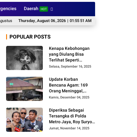
gencies
Daerah
HOT
2026: Waspada Hujan dan Petir
Thursday
,
August
06
,
2026
Aksi Mafia CPO di Kapunduang, Kinali, Pas
|
01:55 52 AM
POPULAR POSTS
Kenapa Kebohongan
yang Diulang Bisa
Terlihat Seperti
Kebenaran, Ini
Selasa, September 16, 2025
Alasannya
Update Korban
Bencana Agam: 169
Orang Meninggal,
Belum Ditemukan 86
Kamis, Desember 04, 2025
Orang
Diperiksa Sebagai
Tersangka di Polda
Metro Jaya, Roy Suryo
Cs Tidak Ditahan
Jumat, November 14, 2025