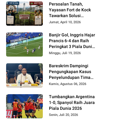
Persoalan Tanah,
Yayasan Fort de Kock
Tawarkan Solusi
Alternatif Kepada
Jumat, April 10, 2026
Pemko Bukittinggi
Banjir Gol, Inggris Hajar
Prancis 6-4 dan Raih
Peringkat 3 Piala Dunia
2026
Minggu, Juli 19, 2026
Bareskrim Dampingi
Pengungkapan Kasus
Penyelundupan Timah
dari Babel ke Malaysia
Kamis, Agustus 06, 2026
Tumbangkan Argentina
1-0, Spanyol Raih Juara
Piala Dunia 2026
Senin, Juli 20, 2026