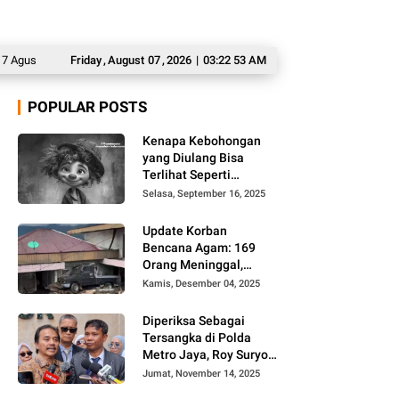
us 2026: Sejumlah Wilayah Berpotensi Hujan
Friday
,
August
07
,
2026
|
03:22 54 AM
Hina Pasien BPJS di Akun Me
POPULAR POSTS
Kenapa Kebohongan
yang Diulang Bisa
Terlihat Seperti
Kebenaran, Ini
Selasa, September 16, 2025
Alasannya
Update Korban
Bencana Agam: 169
Orang Meninggal,
Belum Ditemukan 86
Kamis, Desember 04, 2025
Orang
Diperiksa Sebagai
Tersangka di Polda
Metro Jaya, Roy Suryo
Cs Tidak Ditahan
Jumat, November 14, 2025