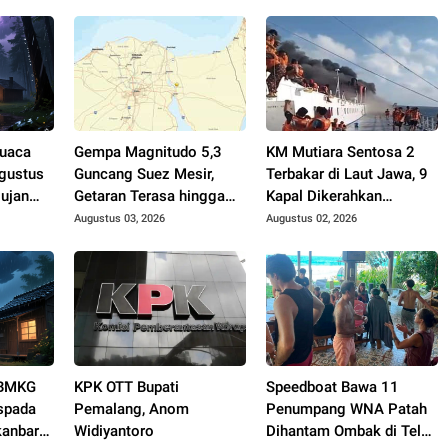
Cuaca
Gempa Magnitudo 5,3
KM Mutiara Sentosa 2
gustus
Guncang Suez Mesir,
Terbakar di Laut Jawa, 9
ujan
Getaran Terasa hingga
Kapal Dikerahkan
Kairo
Evakuasi
Augustus 03, 2026
Augustus 02, 2026
 BMKG
KPK OTT Bupati
Speedboat Bawa 11
spada
Pemalang, Anom
Penumpang WNA Patah
kanbaru
Widiyantoro
Dihantam Ombak di Teluk