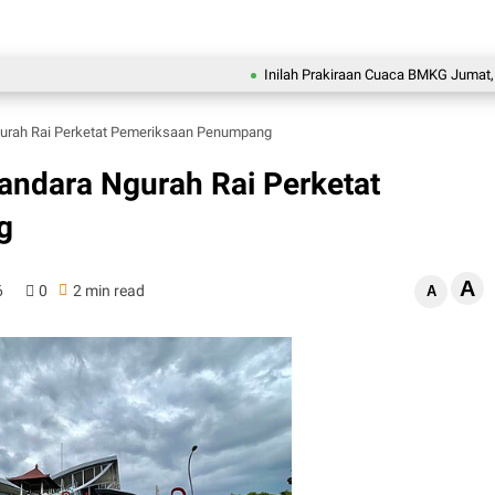
Inilah Prakiraan Cuaca BMKG Jumat, 7 Agust
Ngurah Rai Perketat Pemeriksaan Penumpang
Bandara Ngurah Rai Perketat
g
A
6
0
2 min read
A