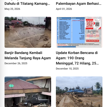
Dahulu di Tilatang Kamang
Palembayan Agam Berhasil
Agam
Diringkus Polisi
May 25, 2026
April 01, 2026
Banjir Bandang Kembali
Update Korban Bencana di
Melanda Tanjung Raya Agam
Agam: 190 Orang
Meninggal, 72 Hilang, 25
December 26, 2025
Belum Terindetifikasi
December 10, 2025