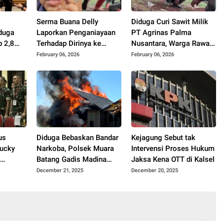
Serma Buana Delly
Diduga Curi Sawit Milik
duga
Laporkan Penganiayaan
PT Agrinas Palma
p 2,8
Terhadap Dirinya ke
Nusantara, Warga Rawa
Polres Asahan
Sari Ini Diamankan
February 06, 2026
February 06, 2026
Petugas
us
Diduga Bebaskan Bandar
Kejagung Sebut tak
Lucky
Narkoba, Polsek Muara
Intervensi Proses Hukum
&
Batang Gadis Madina
Jaksa Kena OTT di Kalsel
Dibakar Massa
December 21, 2025
December 20, 2025