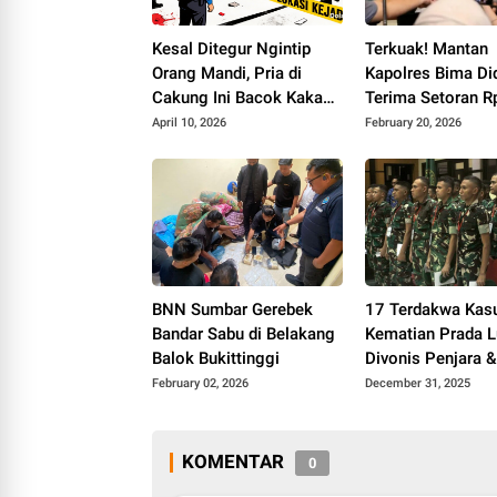
Kesal Ditegur Ngintip
Terkuak! Mantan
Orang Mandi, Pria di
Kapolres Bima Di
Cakung Ini Bacok Kakak
Terima Setoran R
Kandungnya
Miliar dari Bandar
April 10, 2026
February 20, 2026
Narkoba
BNN Sumbar Gerebek
17 Terdakwa Kas
Bandar Sabu di Belakang
Kematian Prada 
Balok Bukittinggi
Divonis Penjara 
Dipecat dari TNI
February 02, 2026
December 31, 2025
KOMENTAR
0