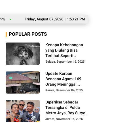
Inilah Prakiraan Cuaca BMKG Jumat, 7 Agustus 2026: Sejumlah Wilayah Berpote
Friday
,
August
07
,
2026
|
1:53 22 PM
POPULAR POSTS
Kenapa Kebohongan
yang Diulang Bisa
Terlihat Seperti
Kebenaran, Ini
Selasa, September 16, 2025
Alasannya
Update Korban
Bencana Agam: 169
Orang Meninggal,
Belum Ditemukan 86
Kamis, Desember 04, 2025
Orang
Diperiksa Sebagai
Tersangka di Polda
Metro Jaya, Roy Suryo
Cs Tidak Ditahan
Jumat, November 14, 2025