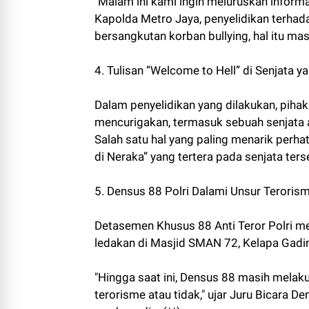
"Malam ini kami ingin meluruskan informa
Kapolda Metro Jaya, penyelidikan terhad
bersangkutan korban bullying, hal itu mas
4. Tulisan “Welcome to Hell” di Senjata 
Dalam penyelidikan yang dilakukan, pih
mencurigakan, termasuk sebuah senjata a
Salah satu hal yang paling menarik perha
di Neraka” yang tertera pada senjata ters
5. Densus 88 Polri Dalami Unsur Teroris
Detasemen Khusus 88 Anti Teror Polri m
ledakan di Masjid SMAN 72, Kelapa Gadin
"Hingga saat ini, Densus 88 masih melak
terorisme atau tidak," ujar Juru Bicara