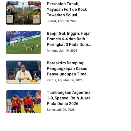
Persoalan Tanah,
Yayasan Fort de Kock
Tawarkan Solusi
Alternatif Kepada
Jumat, April 10, 2026
Pemko Bukittinggi
Banjir Gol, Inggris Hajar
Prancis 6-4 dan Raih
Peringkat 3 Piala Dunia
2026
Minggu, Juli 19, 2026
Bareskrim Dampingi
Pengungkapan Kasus
Penyelundupan Timah
dari Babel ke Malaysia
Kamis, Agustus 06, 2026
Tumbangkan Argentina
1-0, Spanyol Raih Juara
Piala Dunia 2026
Senin, Juli 20, 2026