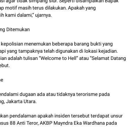
si agar tidak simpang siur. Seperti disampaikan Bapak
ap motif masih terus dilakukan. Apakah yang
ih kami dalami,” ujarnya.
yang Ditemukan
ak kepolisian menemukan beberapa barang bukti yang
pi yang tampaknya telah digunakan di lokasi kejadian.
tian adalah tulisan “Welcome to Hell” atau “Selamat Datang
ebut.
me
endalami dugaan ada atau tidaknya terorisme pada
g, Jakarta Utara.
ukan pendalaman apakah insiden tersebut terdapat unsur
 Densus 88 Anti Teror, AKBP Mayndra Eka Wardhana pada