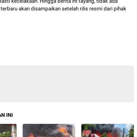
ti kecelakaan. Hingga berita ini tayang, tidak ada
terbaru akan disampaikan setelah rilis resmi dari pihak
N INI