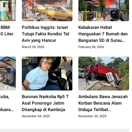
li BBM
Politikus Inggris: Israel
Kebakaran Hebat
0 Liter
Tutupi Fakta Kondisi Tel
Hanguskan 7 Rumah dan
Aviv yang Hancur
Bangunan SD di Surau
Gadang Nanggalo
March 09, 2026
February 06, 2026
Padang
koba,
Buronan Narkoba Rp5 T
Ambulans Bawa Jenazah
Asal Ponorogo Jatim
Korban Bencana Alam
Muara
Ditangkap di Kamboja
Diduga Terlibat
copot
Kecelakaan Beruntun di
December 04, 2025
November 30, 2025
Sitinjau Lauik