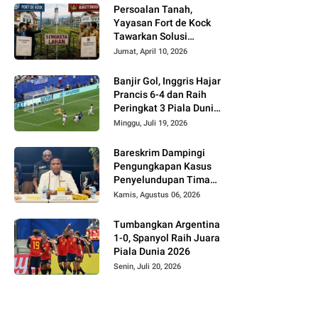
Persoalan Tanah,
Yayasan Fort de Kock
Tawarkan Solusi
Alternatif Kepada
Jumat, April 10, 2026
Pemko Bukittinggi
Banjir Gol, Inggris Hajar
Prancis 6-4 dan Raih
Peringkat 3 Piala Dunia
2026
Minggu, Juli 19, 2026
Bareskrim Dampingi
Pengungkapan Kasus
Penyelundupan Timah
dari Babel ke Malaysia
Kamis, Agustus 06, 2026
Tumbangkan Argentina
1-0, Spanyol Raih Juara
Piala Dunia 2026
Senin, Juli 20, 2026