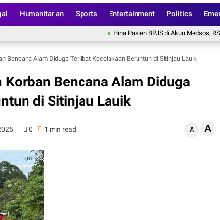
gal
Humanitarian
Sports
Entertainment
Politics
Emer
Hina Pasien BPJS di Akun Medsos, RS Pusri P
 Bencana Alam Diduga Terlibat Kecelakaan Beruntun di Sitinjau Lauik
 Korban Bencana Alam Diduga
ntun di Sitinjau Lauik
A
2025
0
1 min read
A