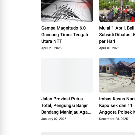
Gempa Magnitudo 6,0
Mulai 1 April, Be
Guncang Timur Tengah
Subsidi Dibatasi 5
Utara NTT
per Hari
April 21, 2026
April 01, 2026
Jalan Provinsi Putus
Imbas Kasus Nar
Total, Pengungsi Banjir
Kapolsek dan 11
Bandang Maninjau Agam
Anggota Polsek 
428 Orang
Batang Sumut Di
January 02, 2026
December 28, 2025