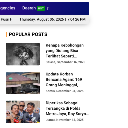
gencies
Daerah
HOT
ecat Dokter Tamara
Thursday
,
August
Bareskrim Dampingi Pengungkapan Kasus Penyelundupa
06
,
2026
|
7:04 27 PM
POPULAR POSTS
Kenapa Kebohongan
yang Diulang Bisa
Terlihat Seperti
Kebenaran, Ini
Selasa, September 16, 2025
Alasannya
Update Korban
Bencana Agam: 169
Orang Meninggal,
Belum Ditemukan 86
Kamis, Desember 04, 2025
Orang
Diperiksa Sebagai
Tersangka di Polda
Metro Jaya, Roy Suryo
Cs Tidak Ditahan
Jumat, November 14, 2025