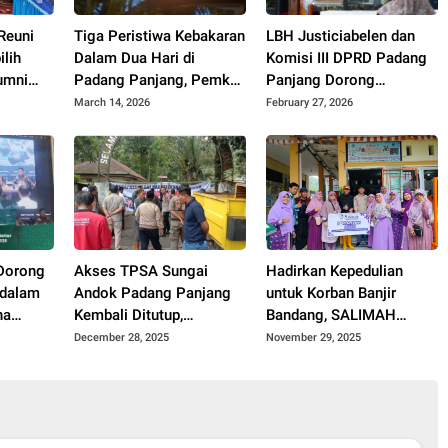
Reuni
Tiga Peristiwa Kebakaran
LBH Justiciabelen dan
ilih
Dalam Dua Hari di
Komisi III DPRD Padang
umni
Padang Panjang, Pemko
Panjang Dorong
 SMPN 2
Imbau Warga Tetap
Perbaikan Sistem TPPK
March 14, 2026
February 27, 2026
Waspada
di Sekolah
Dorong
Akses TPSA Sungai
Hadirkan Kepedulian
 dalam
Andok Padang Panjang
untuk Korban Banjir
na
Kembali Ditutup,
Bandang, SALIMAH
Sengketa Lahan
Padang Panjang
December 28, 2025
November 29, 2025
Memanas
Sambangi Pengungsian