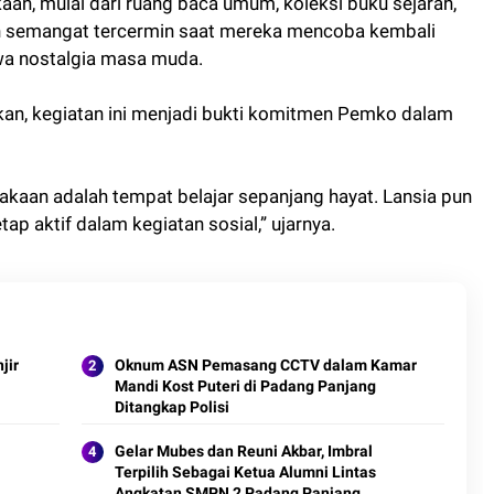
akaan, mulai dari ruang baca umum, koleksi buku sejarah,
uh semangat tercermin saat mereka mencoba kembali
 nostalgia masa muda.
kan, kegiatan ini menjadi bukti komitmen Pemko dalam
kaan adalah tempat belajar sepanjang hayat. Lansia pun
ap aktif dalam kegiatan sosial,” ujarnya.
jir
Oknum ASN Pemasang CCTV dalam Kamar
Mandi Kost Puteri di Padang Panjang
Ditangkap Polisi
Gelar Mubes dan Reuni Akbar, Imbral
Terpilih Sebagai Ketua Alumni Lintas
Angkatan SMPN 2 Padang Panjang