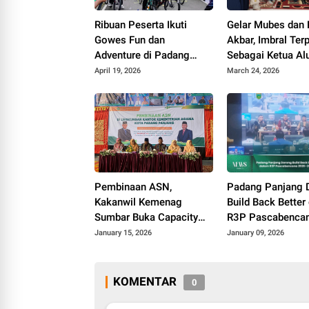
Ribuan Peserta Ikuti
Gelar Mubes dan 
Gowes Fun dan
Akbar, Imbral Terp
Adventure di Padang
Sebagai Ketua Al
Panjang
Lintas Angkatan
April 19, 2026
March 24, 2026
Padang Panjang
Pembinaan ASN,
Padang Panjang 
Kakanwil Kemenag
Build Back Better
Sumbar Buka Capacity
R3P Pascabenca
Building di Padang
2026–2028
January 15, 2026
January 09, 2026
Panjang
KOMENTAR
0