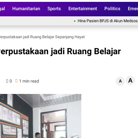
gal
Humanitarian
Sports
Entertainment
Politics
Emer
Hina Pasien BPJS di Akun Medsos, RS Pus
erpustakaan jadi Ruang Belajar Sepanjang Hayat
erpustakaan jadi Ruang Belajar
A
0
1 min read
A