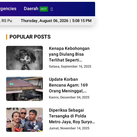
gencies
Daerah
HOT
ri Pecat Dokter Tamara
Thursday
,
August
Bareskrim Dampingi Pengungkapan Kasus Penyelun
06
,
2026
|
5:08 16 PM
POPULAR POSTS
Kenapa Kebohongan
yang Diulang Bisa
Terlihat Seperti
Kebenaran, Ini
Selasa, September 16, 2025
Alasannya
Update Korban
Bencana Agam: 169
Orang Meninggal,
Belum Ditemukan 86
Kamis, Desember 04, 2025
Orang
Diperiksa Sebagai
Tersangka di Polda
Metro Jaya, Roy Suryo
Cs Tidak Ditahan
Jumat, November 14, 2025