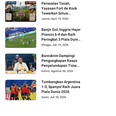
Persoalan Tanah,
Yayasan Fort de Kock
Tawarkan Solusi
Alternatif Kepada
Jumat, April 10, 2026
Pemko Bukittinggi
Banjir Gol, Inggris Hajar
Prancis 6-4 dan Raih
Peringkat 3 Piala Dunia
2026
Minggu, Juli 19, 2026
Bareskrim Dampingi
Pengungkapan Kasus
Penyelundupan Timah
dari Babel ke Malaysia
Kamis, Agustus 06, 2026
Tumbangkan Argentina
1-0, Spanyol Raih Juara
Piala Dunia 2026
Senin, Juli 20, 2026