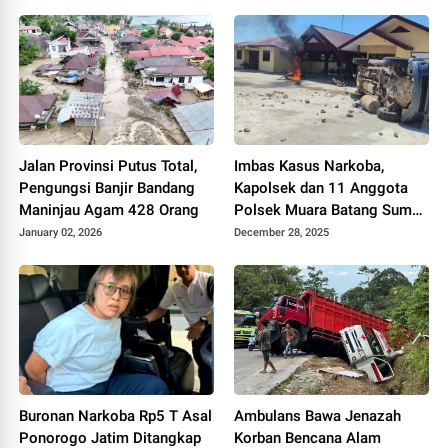
Jalan Provinsi Putus Total,
Imbas Kasus Narkoba,
Pengungsi Banjir Bandang
Kapolsek dan 11 Anggota
Maninjau Agam 428 Orang
Polsek Muara Batang Sumut
Dicopot
January 02, 2026
December 28, 2025
Buronan Narkoba Rp5 T Asal
Ambulans Bawa Jenazah
Ponorogo Jatim Ditangkap
Korban Bencana Alam