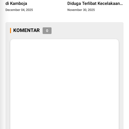
di Kamboja
Diduga Terlibat Kecelakaan
Beruntun di Sitinjau Lauik
December 04, 2025
November 30, 2025
KOMENTAR
0