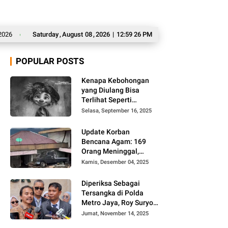
Ditahan Imbang Singapura 1-1, Indonesia Tersingkir dari Ajang AFF 2026
Saturday
,
August
08
,
2026
|
12:59 27 PM
La
POPULAR POSTS
Kenapa Kebohongan
yang Diulang Bisa
Terlihat Seperti
Kebenaran, Ini
Selasa, September 16, 2025
Alasannya
Update Korban
Bencana Agam: 169
Orang Meninggal,
Belum Ditemukan 86
Kamis, Desember 04, 2025
Orang
Diperiksa Sebagai
Tersangka di Polda
Metro Jaya, Roy Suryo
Cs Tidak Ditahan
Jumat, November 14, 2025