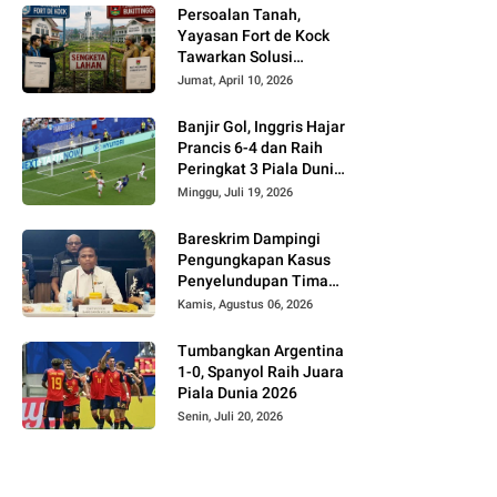
Persoalan Tanah,
Yayasan Fort de Kock
Tawarkan Solusi
Alternatif Kepada
Jumat, April 10, 2026
Pemko Bukittinggi
Banjir Gol, Inggris Hajar
Prancis 6-4 dan Raih
Peringkat 3 Piala Dunia
2026
Minggu, Juli 19, 2026
Bareskrim Dampingi
Pengungkapan Kasus
Penyelundupan Timah
dari Babel ke Malaysia
Kamis, Agustus 06, 2026
Tumbangkan Argentina
1-0, Spanyol Raih Juara
Piala Dunia 2026
Senin, Juli 20, 2026