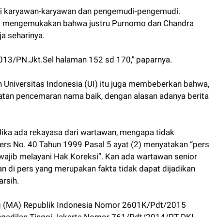
leksi karyawan-karyawan dan pengemudi-pengemudi.
juga mengemukakan bahwa justru Purnomo dan Chandra
a seharinya.
013/PN.Jkt.Sel halaman 152 sd 170," paparnya.
n Universitas Indonesia (UI) itu juga membeberkan bahwa,
gatan pencemaran nama baik, dengan alasan adanya berita
Jika ada rekayasa dari wartawan, mengapa tidak
s No. 40 Tahun 1999 Pasal 5 ayat (2) menyatakan “pers
 wajib melayani Hak Koreksi”. Kan ada wartawan senior
an di pers yang merupakan fakta tidak dapat dijadikan
arsih.
g (MA) Republik Indonesia Nomor 2601K/Pdt/2015
engadilan Tinggi Jakarta Nomor 761/Pdt/2014/PT DKI