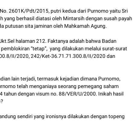
o. 2601K/Pdt/2015, putri kedua dari Purnomo yaitu Sri
ah yang berhasil diatasi oleh Mintarsih dengan susah payah
ada putusan sita jaminan oleh Mahkamah Agung.
Jkt.Sel halaman 212. Faktanya adalah bahwa Badan
pemblokiran “tetap”, yang dilakukan melalui surat-surat
0.8/II/2020, 242/Ket-36.71.71.300.8/II/2020 dan
dian lain terjadi, termasuk kejadian dimana Purnomo,
ti Purnomo telah menganiaya seorang pemegang saham
74 tahun dengan visum no. 88/VER/U/2000. Inikah hasil
o?
 kandung sendiri yang ironisnya dilakukan dengan topeng