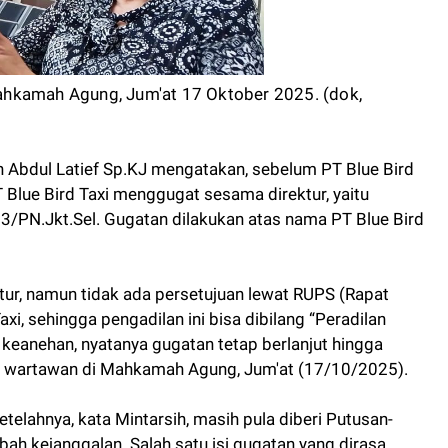
 Mahkamah Agung, Jum'at 17 Oktober 2025. (dok,
ih Abdul Latief Sp.KJ mengatakan, sebelum PT Blue Bird
 Blue Bird Taxi menggugat sesama direktur, yaitu
3/PN.Jkt.Sel. Gugatan dilakukan atas nama PT Blue Bird
ur, namun tidak ada persetujuan lewat RUPS (Rapat
, sehingga pengadilan ini bisa dibilang “Peradilan
keanehan, nyatanya gugatan tetap berlanjut hingga
a wartawan di Mahkamah Agung, Jum'at (17/10/2025).
elahnya, kata Mintarsih, masih pula diberi Putusan-
 kejanggalan. Salah satu isi gugatan yang dirasa