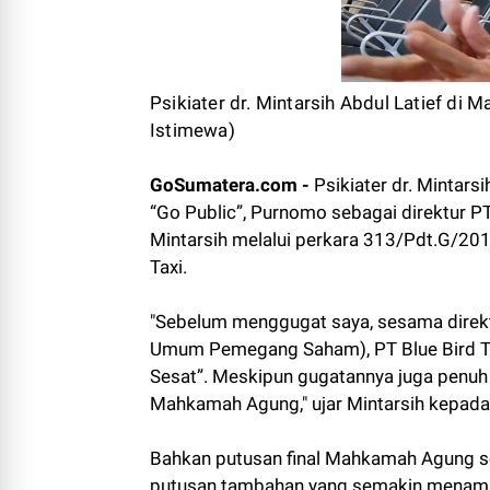
Psikiater dr. Mintarsih Abdul Latief di
Istimewa)
GoSumatera.com -
Psikiater dr. Mintars
“Go Public”, Purnomo sebagai direktur PT
Mintarsih melalui perkara 313/Pdt.G/201
Taxi.
"Sebelum menggugat saya, sesama direkt
Umum Pemegang Saham), PT Blue Bird Taxi
Sesat”. Meskipun gugatannya juga penuh 
Mahkamah Agung," ujar Mintarsih kepad
Bahkan putusan final Mahkamah Agung set
putusan tambahan yang semakin menambah