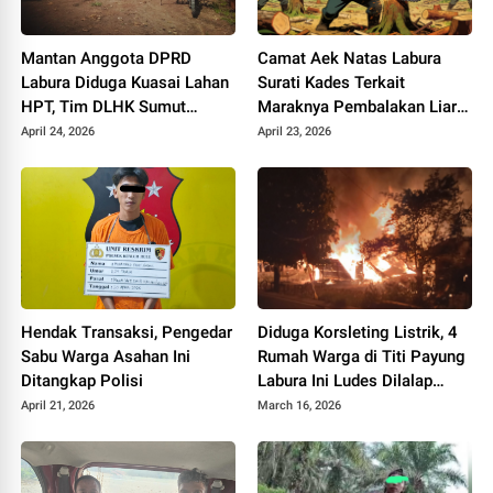
Mantan Anggota DPRD
Camat Aek Natas Labura
Labura Diduga Kuasai Lahan
Surati Kades Terkait
HPT, Tim DLHK Sumut
Maraknya Pembalakan Liar
Tinjau Lokasi
di Desa Poldung
April 24, 2026
April 23, 2026
Hendak Transaksi, Pengedar
Diduga Korsleting Listrik, 4
Sabu Warga Asahan Ini
Rumah Warga di Titi Payung
Ditangkap Polisi
Labura Ini Ludes Dilalap
Sijago Merah
April 21, 2026
March 16, 2026