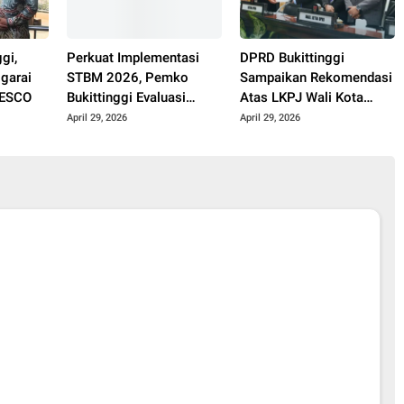
gi,
Perkuat Implementasi
DPRD Bukittinggi
garai
STBM 2026, Pemko
Sampaikan Rekomendasi
NESCO
Bukittinggi Evaluasi
Atas LKPJ Wali Kota
Status ODF
Tahun 2025
April 29, 2026
April 29, 2026