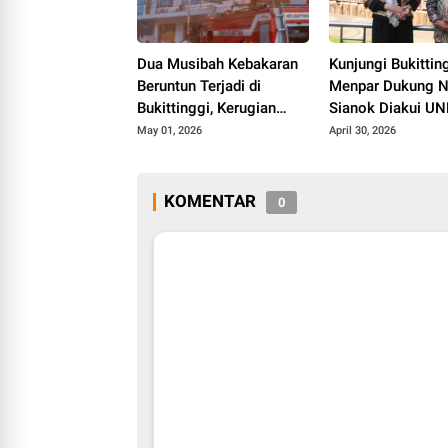
Dua Musibah Kebakaran
Kunjungi Bukitting
Beruntun Terjadi di
Menpar Dukung N
Bukittinggi, Kerugian
Sianok Diakui U
Ditaksir Miliaran
May 01, 2026
April 30, 2026
KOMENTAR
0