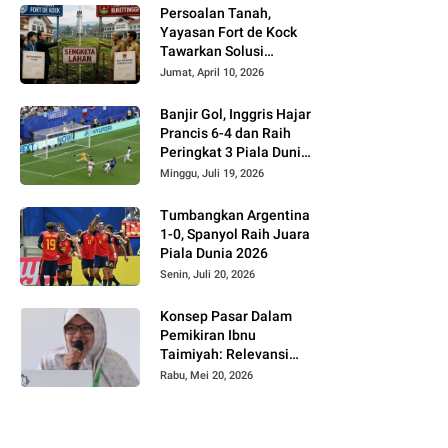
Persoalan Tanah,
Yayasan Fort de Kock
Tawarkan Solusi
Alternatif Kepada
Jumat, April 10, 2026
Pemko Bukittinggi
Banjir Gol, Inggris Hajar
Prancis 6-4 dan Raih
Peringkat 3 Piala Dunia
2026
Minggu, Juli 19, 2026
Tumbangkan Argentina
1-0, Spanyol Raih Juara
Piala Dunia 2026
Senin, Juli 20, 2026
Konsep Pasar Dalam
Pemikiran Ibnu
Taimiyah: Relevansi
Terhadap Regulasi
Rabu, Mei 20, 2026
Harga di Era Digital