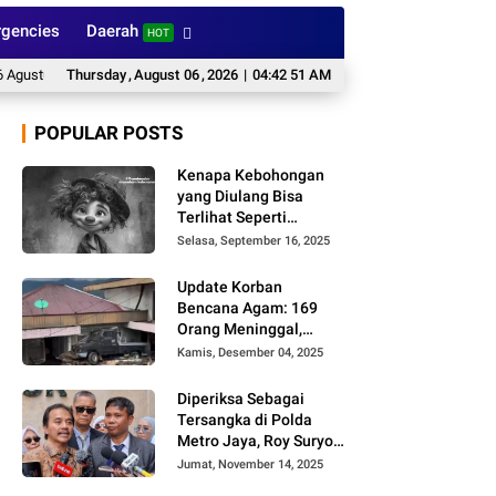
gencies
Daerah
HOT
us 2026: Waspada Hujan dan Petir
Thursday
,
August
06
,
2026
Aksi Mafia CPO di Kapunduang, Kinali, 
|
04:42 52 AM
POPULAR POSTS
Kenapa Kebohongan
yang Diulang Bisa
Terlihat Seperti
Kebenaran, Ini
Selasa, September 16, 2025
Alasannya
Update Korban
Bencana Agam: 169
Orang Meninggal,
Belum Ditemukan 86
Kamis, Desember 04, 2025
Orang
Diperiksa Sebagai
Tersangka di Polda
Metro Jaya, Roy Suryo
Cs Tidak Ditahan
Jumat, November 14, 2025