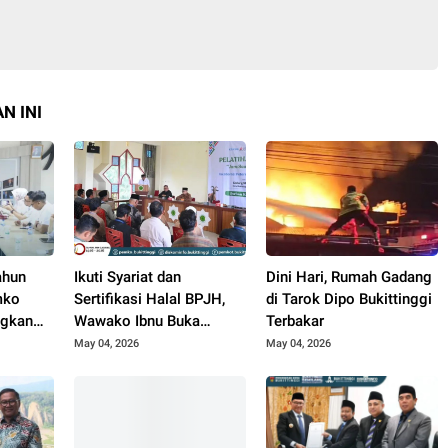
N INI
ahun
Ikuti Syariat dan
Dini Hari, Rumah Gadang
mko
Sertifikasi Halal BPJH,
di Tarok Dipo Bukittinggi
ngkan
Wawako Ibnu Buka
Terbakar
e 4
Pelatihan JULEHA
May 04, 2026
May 04, 2026