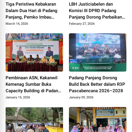
Tiga Peristiwa Kebakaran
LBH Justiciabelen dan
Dalam Dua Hari di Padang
Komisi III DPRD Padang
Panjang, Pemko Imbau
Panjang Dorong Perbaikan
Warga Tetap Waspada
Sistem TPPK di Sekolah
March 14, 2026
February 27, 2026
Pembinaan ASN, Kakanwil
Padang Panjang Dorong
Kemenag Sumbar Buka
Build Back Better dalam R3P
Capacity Building di Padang
Pascabencana 2026–2028
Panjang
January 15, 2026
January 09, 2026