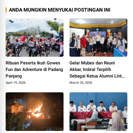
ANDA MUNGKIN MENYUKAI POSTINGAN INI
Ribuan Peserta Ikuti Gowes
Gelar Mubes dan Reuni
Fun dan Adventure di Padang
Akbar, Imbral Terpilih
Panjang
Sebagai Ketua Alumni Lintas
Angkatan SMPN 2 Padang
April 19, 2026
March 24, 2026
Panjang