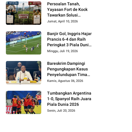
Persoalan Tanah,
Yayasan Fort de Kock
Tawarkan Solusi
Alternatif Kepada
Jumat, April 10, 2026
Pemko Bukittinggi
Banjir Gol, Inggris Hajar
Prancis 6-4 dan Raih
Peringkat 3 Piala Dunia
2026
Minggu, Juli 19, 2026
Bareskrim Dampingi
Pengungkapan Kasus
Penyelundupan Timah
dari Babel ke Malaysia
Kamis, Agustus 06, 2026
Tumbangkan Argentina
1-0, Spanyol Raih Juara
Piala Dunia 2026
Senin, Juli 20, 2026