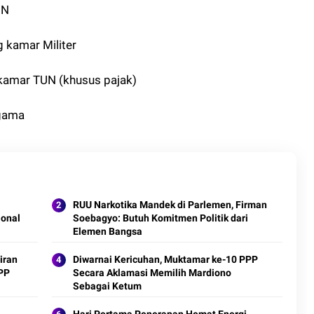
UN
 kamar Militer
 kamar TUN (khusus pajak)
Agama
RUU Narkotika Mandek di Parlemen, Firman
ional
Soebagyo: Butuh Komitmen Politik dari
Elemen Bangsa
iran
Diwarnai Kericuhan, Muktamar ke-10 PPP
PP
Secara Aklamasi Memilih Mardiono
Sebagai Ketum
Hari Pertama Penerapan Hemat Energi,