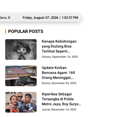
GN akan Pecat 66 Kepala SPPG
Friday
,
August
07
,
Inilah Prakiraan Cuaca BMKG Jumat, 7 Agust
2026
|
1:53 58 PM
POPULAR POSTS
Kenapa Kebohongan
yang Diulang Bisa
Terlihat Seperti
Kebenaran, Ini
Selasa, September 16, 2025
Alasannya
Update Korban
Bencana Agam: 169
Orang Meninggal,
Belum Ditemukan 86
Kamis, Desember 04, 2025
Orang
Diperiksa Sebagai
Tersangka di Polda
Metro Jaya, Roy Suryo
Cs Tidak Ditahan
Jumat, November 14, 2025