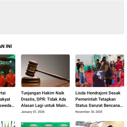
N INI
rtai
Tunjangan Hakim Naik
Lisda Hendrajoni Desak
Rakyat
Drastis, DPR: Tidak Ada
Pemerintah Tetapkan
aswedan
Alasan Lagi untuk Main
Status Darurat Bencana
Perkara
Nasional untuk 3
January 07, 2026
November 30, 2025
Provinsi di Sumatera