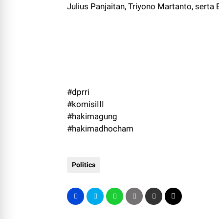
Julius Panjaitan, Triyono Martanto, sert
#dprri
#komisiIII
#hakimagung
#hakimadhocham
Politics