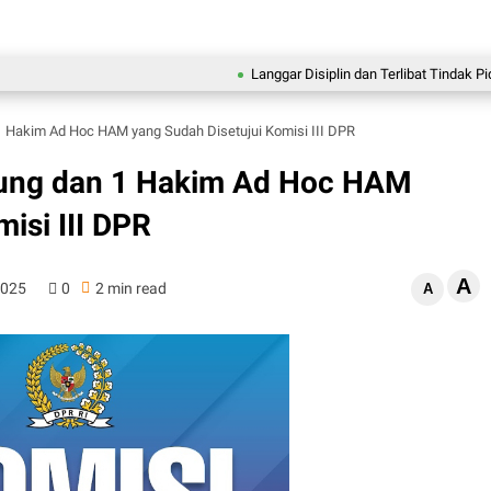
Langgar Disiplin dan Terlibat Tindak Pidana, B
1 Hakim Ad Hoc HAM yang Sudah Disetujui Komisi III DPR
gung dan 1 Hakim Ad Hoc HAM
isi III DPR
A
2025
0
2 min read
A