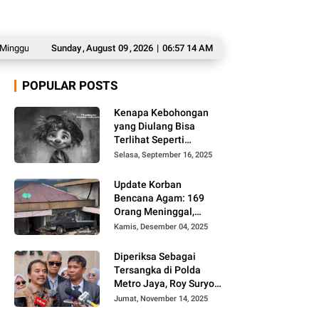
, 9 Agustus 2026
Sunday
,
Wajahnya Viral di Medsos, Wanita di Jakbar Ini Sempat M
August
09
,
2026
|
06:57 15 AM
POPULAR POSTS
Kenapa Kebohongan
yang Diulang Bisa
Terlihat Seperti
Kebenaran, Ini
Selasa, September 16, 2025
Alasannya
Update Korban
Bencana Agam: 169
Orang Meninggal,
Belum Ditemukan 86
Kamis, Desember 04, 2025
Orang
Diperiksa Sebagai
Tersangka di Polda
Metro Jaya, Roy Suryo
Cs Tidak Ditahan
Jumat, November 14, 2025