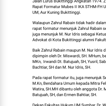
Jalan Lurus Bukittinggi Angkatan 1974. Z
Rapat Formatur Mubes II IKA STHM-FH U
UM, Aur Kuning Bukittinggi.
Walaupun Zahrul Rabain tidak hadir dalam
rapat formatur menunjuk Zahrul Rabain 
juga menunjuk M. Nur Idris sebagai Ket
Advokat di Kota Bukittinggi alumni Fak
Baik Zahrul Rabain maupun M. Nur Idris d
dipimpin oleh Dr. Miswardi, SH. MHum, b
MKn, Irwandi Dt. Batujuah, SH, Yusril, Sab
Bachtiar, SH dan M. Nur Idris, SH.
Pada rapat formatur itu, juga menunjuk 
M.Kn, Bendahara Umum kepada Mitra Fel
Watira, SH.MH dibantu oleh anggota Dr. Mi
Batujuah, SH, dan Ermen Bahtiar, SH.
Dekan Fakultas Hukum UM Sumbar, Dr. We