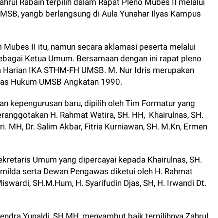
ahrul Rabain terpilih dalam Rapat Pleno Mubes II melalui
MSB, yangb berlangsung di Aula Yunahar Ilyas Kampus
 Mubes II itu, namun secara aklamasi peserta melalui
sebagai Ketua Umum. Bersamaan dengan ini rapat pleno
ua Harian IKA STHM-FH UMSB. M. Nur Idris merupakan
ultas Hukum UMSB Angkatan 1990.
an kepengurusan baru, dipilih oleh Tim Formatur yang
eranggotakan H. Rahmat Watira, SH. HH, Khairulnas, SH.
ri. MH, Dr. Salim Akbar, Fitria Kurniawan, SH. M.Kn, Ermen
Sekretaris Umum yang dipercayai kepada Khairulnas, SH.
milda serta Dewan Pengawas diketui oleh H. Rahmat
swardi, SH.M.Hum, H. Syarifudin Djas, SH, H. Irwandi Dt.
ndra Yunaldi, SH.MH, menyambut baik terpilihnya Zahrul