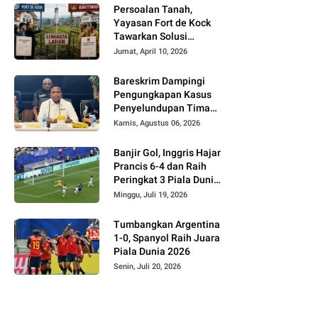
Persoalan Tanah,
Yayasan Fort de Kock
Tawarkan Solusi
Alternatif Kepada
Jumat, April 10, 2026
Pemko Bukittinggi
Bareskrim Dampingi
Pengungkapan Kasus
Penyelundupan Timah
dari Babel ke Malaysia
Kamis, Agustus 06, 2026
Banjir Gol, Inggris Hajar
Prancis 6-4 dan Raih
Peringkat 3 Piala Dunia
2026
Minggu, Juli 19, 2026
Tumbangkan Argentina
1-0, Spanyol Raih Juara
Piala Dunia 2026
Senin, Juli 20, 2026