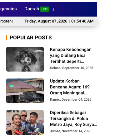
gencies
Daerah
HOT
i Hujan
Hina Pasien BPJS di Akun Medsos, RS Pusri Pecat Dokter Tamara
Friday
,
August
07
,
2026
|
01:54 47 AM
POPULAR POSTS
Kenapa Kebohongan
yang Diulang Bisa
Terlihat Seperti
Kebenaran, Ini
Selasa, September 16, 2025
Alasannya
Update Korban
Bencana Agam: 169
Orang Meninggal,
Belum Ditemukan 86
Kamis, Desember 04, 2025
Orang
Diperiksa Sebagai
Tersangka di Polda
Metro Jaya, Roy Suryo
Cs Tidak Ditahan
Jumat, November 14, 2025