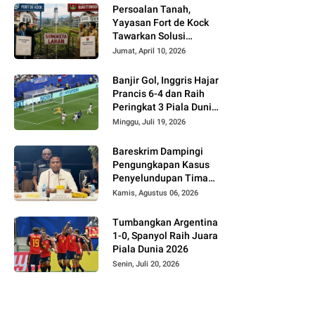
Persoalan Tanah,
Yayasan Fort de Kock
Tawarkan Solusi
Alternatif Kepada
Jumat, April 10, 2026
Pemko Bukittinggi
Banjir Gol, Inggris Hajar
Prancis 6-4 dan Raih
Peringkat 3 Piala Dunia
2026
Minggu, Juli 19, 2026
Bareskrim Dampingi
Pengungkapan Kasus
Penyelundupan Timah
dari Babel ke Malaysia
Kamis, Agustus 06, 2026
Tumbangkan Argentina
1-0, Spanyol Raih Juara
Piala Dunia 2026
Senin, Juli 20, 2026