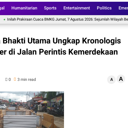
gal
Humanitarian
Sports
Entertainment
Politics
Emer
lah Prakiraan Cuaca BMKG Jumat, 7 Agustus 2026: Sejumlah Wilayah Berpotens
a Bhakti Utama Ungkap Kronologis
er di Jalan Perintis Kemerdekaan
A
0
3 min read
A