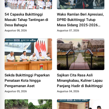
54 Capaska Bukittinggi
Wako Ramlan Beri Apresiasi,
Masuki Tahap Tantingan di
DPRD Bukittinggi Tutup
Desa Bahagia
Masa Sidang 2025-2026
dan Buka Masa Sidang
Augustus 08, 2026
Augustus 07, 2026
2026-2027
Sekda Bukittinggi Paparkan
Sajikan Cita Rasa Asli
Penataan Kota hingga
Minangkabau, Kuliner Lapau
Pengamanan Aset
Panjang Hadir di Bukittinggi
Augustus 05, 2026
Augustus 04, 2026