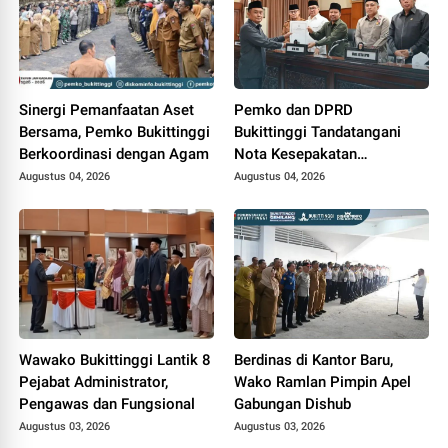
Sinergi Pemanfaatan Aset
Pemko dan DPRD
Bersama, Pemko Bukittinggi
Bukittinggi Tandatangani
Berkoordinasi dengan Agam
Nota Kesepakatan
Perubahan KUA-PPAS APBD
Augustus 04, 2026
Augustus 04, 2026
2026
Wawako Bukittinggi Lantik 8
Berdinas di Kantor Baru,
Pejabat Administrator,
Wako Ramlan Pimpin Apel
Pengawas dan Fungsional
Gabungan Dishub
Augustus 03, 2026
Augustus 03, 2026