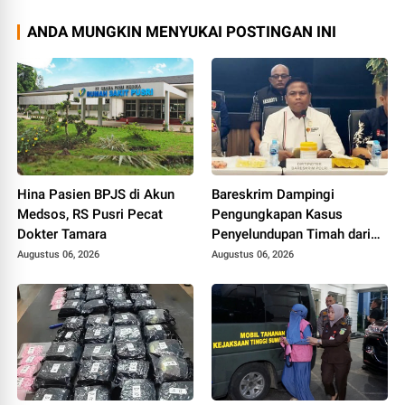
ANDA MUNGKIN MENYUKAI POSTINGAN INI
Hina Pasien BPJS di Akun
Bareskrim Dampingi
Medsos, RS Pusri Pecat
Pengungkapan Kasus
Dokter Tamara
Penyelundupan Timah dari
Babel ke Malaysia
Augustus 06, 2026
Augustus 06, 2026