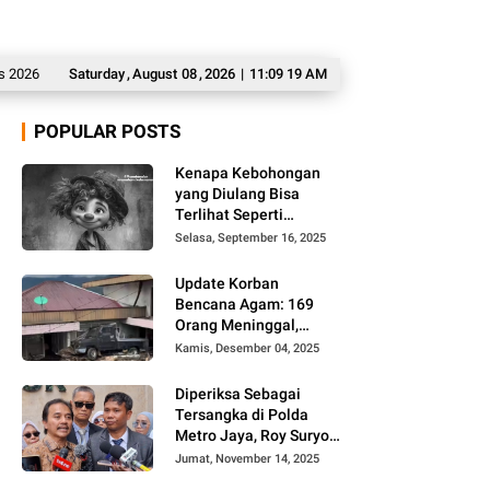
Ditahan Imbang Singapura 1-1, Indonesia Tersingkir dari Ajang AFF 2026
Saturday
,
August
08
,
2026
|
11:09 20 AM
POPULAR POSTS
Kenapa Kebohongan
yang Diulang Bisa
Terlihat Seperti
Kebenaran, Ini
Selasa, September 16, 2025
Alasannya
Update Korban
Bencana Agam: 169
Orang Meninggal,
Belum Ditemukan 86
Kamis, Desember 04, 2025
Orang
Diperiksa Sebagai
Tersangka di Polda
Metro Jaya, Roy Suryo
Cs Tidak Ditahan
Jumat, November 14, 2025