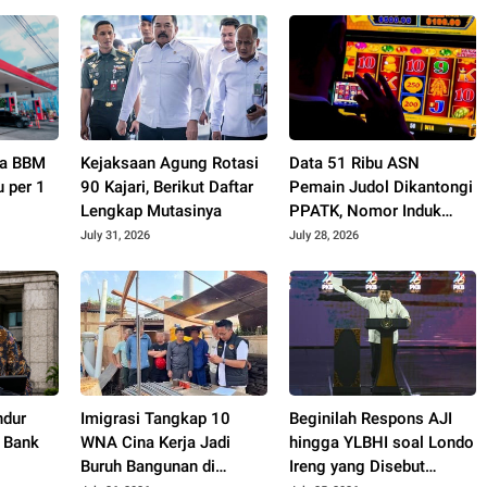
rga BBM
Kejaksaan Agung Rotasi
Data 51 Ribu ASN
u per 1
90 Kajari, Berikut Daftar
Pemain Judol Dikantongi
Lengkap Mutasinya
PPATK, Nomor Induk
Kependudukan Terlacak
July 31, 2026
July 28, 2026
ndur
Imigrasi Tangkap 10
Beginilah Respons AJI
 Bank
WNA Cina Kerja Jadi
hingga YLBHI soal Londo
Buruh Bangunan di
Ireng yang Disebut