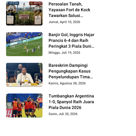
Persoalan Tanah,
Yayasan Fort de Kock
Tawarkan Solusi
Alternatif Kepada
Jumat, April 10, 2026
Pemko Bukittinggi
Banjir Gol, Inggris Hajar
Prancis 6-4 dan Raih
Peringkat 3 Piala Dunia
2026
Minggu, Juli 19, 2026
Bareskrim Dampingi
Pengungkapan Kasus
Penyelundupan Timah
dari Babel ke Malaysia
Kamis, Agustus 06, 2026
Tumbangkan Argentina
1-0, Spanyol Raih Juara
Piala Dunia 2026
Senin, Juli 20, 2026