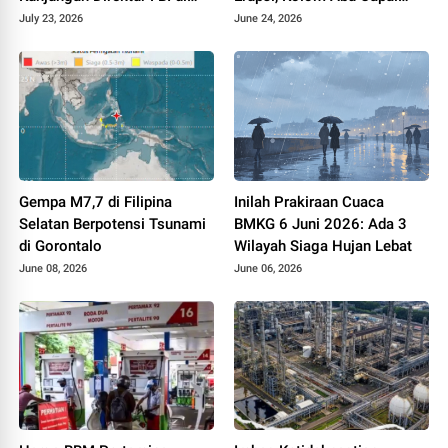
Kertanegara
600 Meter
July 23, 2026
June 24, 2026
Gempa M7,7 di Filipina
Inilah Prakiraan Cuaca
Selatan Berpotensi Tsunami
BMKG 6 Juni 2026: Ada 3
di Gorontalo
Wilayah Siaga Hujan Lebat
June 08, 2026
June 06, 2026