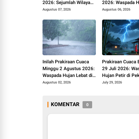
2026: Sejumlah Wilayah
2026: Waspada H
Berpotensi Hujan
dan Petir
Augustus 07, 2026
Augustus 06, 2026
Inilah Prakiraan Cuaca
Prakiraan Cuaca
Minggu 2 Agustus 2026:
29 Juli 2026: Wa
Waspada Hujan Lebat di
Hujan Petir di Pe
Aceh hingga Bengkulu
dan Tanjung Selo
Augustus 02, 2026
July 29, 2026
KOMENTAR
0