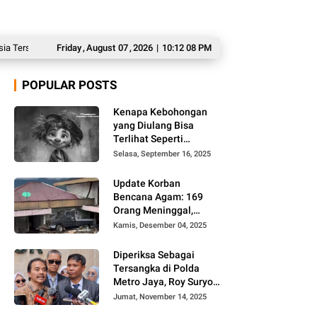
ngkir dari Ajang AFF 2026
Friday
,
August
07
Langgar Disiplin dan Terlibat Tindak Pidana, BG
,
2026
|
10:12 09 PM
POPULAR POSTS
Kenapa Kebohongan
yang Diulang Bisa
Terlihat Seperti
Kebenaran, Ini
Selasa, September 16, 2025
Alasannya
Update Korban
Bencana Agam: 169
Orang Meninggal,
Belum Ditemukan 86
Kamis, Desember 04, 2025
Orang
Diperiksa Sebagai
Tersangka di Polda
Metro Jaya, Roy Suryo
Cs Tidak Ditahan
Jumat, November 14, 2025