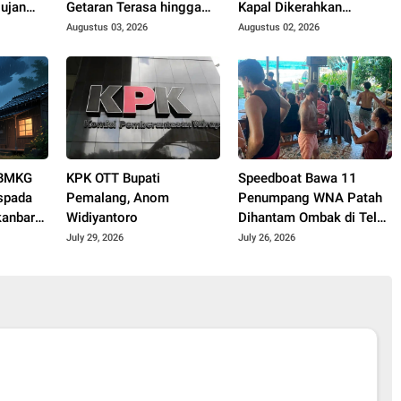
ujan
Getaran Terasa hingga
Kapal Dikerahkan
Kairo
Evakuasi
Augustus 03, 2026
Augustus 02, 2026
 BMKG
KPK OTT Bupati
Speedboat Bawa 11
spada
Pemalang, Anom
Penumpang WNA Patah
kanbaru
Widiyantoro
Dihantam Ombak di Teluk
r
Tomini Sulteng
July 29, 2026
July 26, 2026