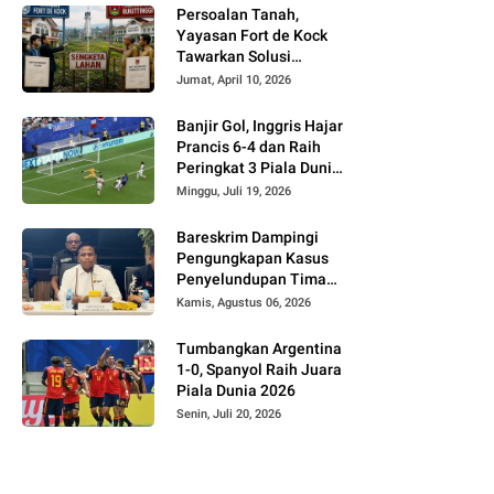
Persoalan Tanah,
Yayasan Fort de Kock
Tawarkan Solusi
Alternatif Kepada
Jumat, April 10, 2026
Pemko Bukittinggi
Banjir Gol, Inggris Hajar
Prancis 6-4 dan Raih
Peringkat 3 Piala Dunia
2026
Minggu, Juli 19, 2026
Bareskrim Dampingi
Pengungkapan Kasus
Penyelundupan Timah
dari Babel ke Malaysia
Kamis, Agustus 06, 2026
Tumbangkan Argentina
1-0, Spanyol Raih Juara
Piala Dunia 2026
Senin, Juli 20, 2026