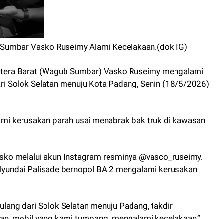
b Sumbar Vasko Ruseimy Alami Kecelakaan.(dok IG)
atera Barat (Wagub Sumbar) Vasko Ruseimy mengalami
ri Solok Selatan menuju Kota Padang, Senin (18/5/2026)
mi kerusakan parah usai menabrak bak truk di kawasan
asko melalui akun Instagram resminya @vasco_ruseimy.
 Hyundai Palisade bernopol BA 2 mengalami kerusakan
pulang dari Solok Selatan menuju Padang, takdir
n, mobil yang kami tumpangi mengalami kecelakaan,”