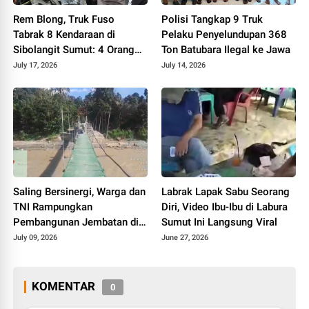
Rem Blong, Truk Fuso
Polisi Tangkap 9 Truk
Tabrak 8 Kendaraan di
Pelaku Penyelundupan 368
Sibolangit Sumut: 4 Orang
Ton Batubara Ilegal ke Jawa
Tewas, 8 Terluka
July 17, 2026
July 14, 2026
Saling Bersinergi, Warga dan
Labrak Lapak Sabu Seorang
TNI Rampungkan
Diri, Video Ibu-Ibu di Labura
Pembangunan Jembatan di
Sumut Ini Langsung Viral
Palembayan Agam
July 09, 2026
June 27, 2026
KOMENTAR
0