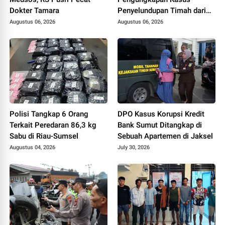
Dokter Tamara
Penyelundupan Timah dari
Babel ke Malaysia
Augustus 06, 2026
Augustus 06, 2026
Polisi Tangkap 6 Orang
DPO Kasus Korupsi Kredit
Terkait Peredaran 86,3 kg
Bank Sumut Ditangkap di
Sabu di Riau-Sumsel
Sebuah Apartemen di Jaksel
Augustus 04, 2026
July 30, 2026