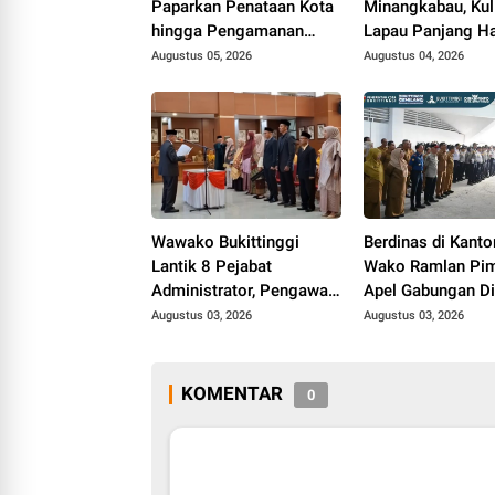
Paparkan Penataan Kota
Minangkabau, Kul
hingga Pengamanan
Lapau Panjang Ha
Aset
Bukittinggi
Augustus 05, 2026
Augustus 04, 2026
Wawako Bukittinggi
Berdinas di Kanto
Lantik 8 Pejabat
Wako Ramlan Pi
Administrator, Pengawas
Apel Gabungan D
dan Fungsional
Augustus 03, 2026
Augustus 03, 2026
KOMENTAR
0