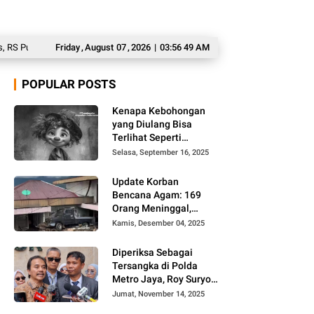
sri Pecat Dokter Tamara
Friday
,
August
Bareskrim Dampingi Pengungkapan Kasus Penyelu
07
,
2026
|
03:56 50 AM
POPULAR POSTS
Kenapa Kebohongan
yang Diulang Bisa
Terlihat Seperti
Kebenaran, Ini
Selasa, September 16, 2025
Alasannya
Update Korban
Bencana Agam: 169
Orang Meninggal,
Belum Ditemukan 86
Kamis, Desember 04, 2025
Orang
Diperiksa Sebagai
Tersangka di Polda
Metro Jaya, Roy Suryo
Cs Tidak Ditahan
Jumat, November 14, 2025