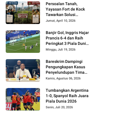
Persoalan Tanah,
Yayasan Fort de Kock
Tawarkan Solusi
Alternatif Kepada
Jumat, April 10, 2026
Pemko Bukittinggi
Banjir Gol, Inggris Hajar
Prancis 6-4 dan Raih
Peringkat 3 Piala Dunia
2026
Minggu, Juli 19, 2026
Bareskrim Dampingi
Pengungkapan Kasus
Penyelundupan Timah
dari Babel ke Malaysia
Kamis, Agustus 06, 2026
Tumbangkan Argentina
1-0, Spanyol Raih Juara
Piala Dunia 2026
Senin, Juli 20, 2026