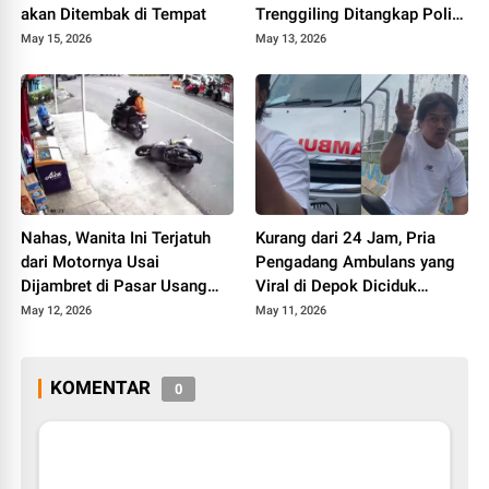
akan Ditembak di Tempat
Trenggiling Ditangkap Polisi
di Tanah Datar
May 15, 2026
May 13, 2026
Nahas, Wanita Ini Terjatuh
Kurang dari 24 Jam, Pria
dari Motornya Usai
Pengadang Ambulans yang
Dijambret di Pasar Usang
Viral di Depok Diciduk
Padang Panjang
Polisi.
May 12, 2026
May 11, 2026
KOMENTAR
0