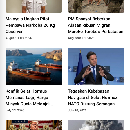
Malaysia Ungkap Pilot
PM Spanyol Beberkan
Pembawa Narkoba 26 Kg
Alasan Ribuan Migran
Observer
Maroko Terobos Perbatasan
Augustus 08, 2026
Augustus 01, 2026
Konflik Selat Hormus
Tegaskan Kebebasan
Memanas Lagi, Harga
Navigasi di Selat Hormuz,
Minyak Dunia Melonjak
NATO Dukung Serangan
Lebih dari Tiga Persen
Terbaru AS ke Iran
July 13, 2026
July 10, 2026