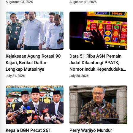
Augustus 03, 2026
Augustus 01, 2026
Kejaksaan Agung Rotasi 90
Data 51 Ribu ASN Pemain
Kajari, Berikut Daftar
Judol Dikantongi PPATK,
Lengkap Mutasinya
Nomor Induk Kependudukan
Terlacak
July 31, 2026
July 28, 2026
Kepala BGN Pecat 261
Perry Warjiyo Mundur