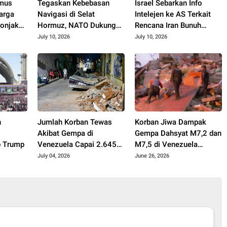
rmus
Tegaskan Kebebasan
Israel Sebarkan Info
arga
Navigasi di Selat
Intelejen ke AS Terkait
lonjak
Hormuz, NATO Dukung
Rencana Iran Bunuh
ersen
Serangan Terbaru AS ke
Trump
July 10, 2026
July 10, 2026
Iran
n
Jumlah Korban Tewas
Korban Jiwa Dampak
Akibat Gempa di
Gempa Dahsyat M7,2 dan
p Trump
Venezuela Capai 2.645
M7,5 di Venezuela
Jiwa
Diperkirakan Ribuan
July 04, 2026
June 26, 2026