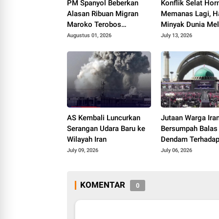
PM Spanyol Beberkan
Konflik Selat Ho
Alasan Ribuan Migran
Memanas Lagi, H
Maroko Terobos
Minyak Dunia Me
Perbatasan
Lebih dari Tiga P
Augustus 01, 2026
July 13, 2026
AS Kembali Luncurkan
Jutaan Warga Ira
Serangan Udara Baru ke
Bersumpah Balas
Wilayah Iran
Dendam Terhada
July 09, 2026
July 06, 2026
KOMENTAR
0