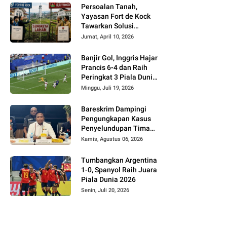
Persoalan Tanah,
Yayasan Fort de Kock
Tawarkan Solusi
Alternatif Kepada
Jumat, April 10, 2026
Pemko Bukittinggi
Banjir Gol, Inggris Hajar
Prancis 6-4 dan Raih
Peringkat 3 Piala Dunia
2026
Minggu, Juli 19, 2026
Bareskrim Dampingi
Pengungkapan Kasus
Penyelundupan Timah
dari Babel ke Malaysia
Kamis, Agustus 06, 2026
Tumbangkan Argentina
1-0, Spanyol Raih Juara
Piala Dunia 2026
Senin, Juli 20, 2026