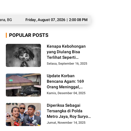
GN akan Pecat 66 Kepala SPPG
Friday
,
August
07
Inilah Prakiraan Cuaca BMKG Jumat, 7 Agustu
,
2026
|
2:00 09 PM
POPULAR POSTS
Kenapa Kebohongan
yang Diulang Bisa
Terlihat Seperti
Kebenaran, Ini
Selasa, September 16, 2025
Alasannya
Update Korban
Bencana Agam: 169
Orang Meninggal,
Belum Ditemukan 86
Kamis, Desember 04, 2025
Orang
Diperiksa Sebagai
Tersangka di Polda
Metro Jaya, Roy Suryo
Cs Tidak Ditahan
Jumat, November 14, 2025