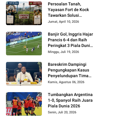
Persoalan Tanah,
Yayasan Fort de Kock
Tawarkan Solusi
Alternatif Kepada
Jumat, April 10, 2026
Pemko Bukittinggi
Banjir Gol, Inggris Hajar
Prancis 6-4 dan Raih
Peringkat 3 Piala Dunia
2026
Minggu, Juli 19, 2026
Bareskrim Dampingi
Pengungkapan Kasus
Penyelundupan Timah
dari Babel ke Malaysia
Kamis, Agustus 06, 2026
Tumbangkan Argentina
1-0, Spanyol Raih Juara
Piala Dunia 2026
Senin, Juli 20, 2026