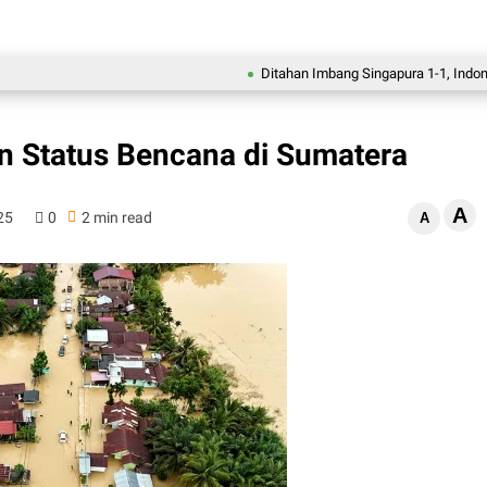
Ditahan Imbang Singapura 1-1, Indonesia T
 Status Bencana di Sumatera
A
25
0
2 min read
A