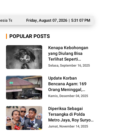
ersingkir dari Ajang AFF 2026
Friday
,
August
07
Langgar Disiplin dan Terlibat Tindak Pidana
,
2026
|
5:31 08 PM
POPULAR POSTS
Kenapa Kebohongan
yang Diulang Bisa
Terlihat Seperti
Kebenaran, Ini
Selasa, September 16, 2025
Alasannya
Update Korban
Bencana Agam: 169
Orang Meninggal,
Belum Ditemukan 86
Kamis, Desember 04, 2025
Orang
Diperiksa Sebagai
Tersangka di Polda
Metro Jaya, Roy Suryo
Cs Tidak Ditahan
Jumat, November 14, 2025