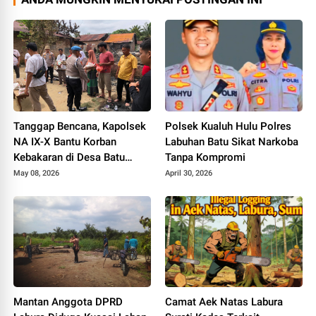
Tanggap Bencana, Kapolsek
Polsek Kualuh Hulu Polres
NA IX-X Bantu Korban
Labuhan Batu Sikat Narkoba
Kebakaran di Desa Batu
Tanpa Kompromi
Tunggal Labura
May 08, 2026
April 30, 2026
Mantan Anggota DPRD
Camat Aek Natas Labura