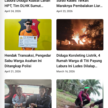
Labura Diduga Kuasai Lahan
Surati Kades Terkait
HPT, Tim DLHK Sumut
Maraknya Pembalakan Liar
Tinjau Lokasi
di Desa Poldung
April 24, 2026
April 23, 2026
Hendak Transaksi, Pengedar
Diduga Korsleting Listrik, 4
Sabu Warga Asahan Ini
Rumah Warga di Titi Payung
Ditangkap Polisi
Labura Ini Ludes Dilalap
Sijago Merah
April 21, 2026
March 16, 2026