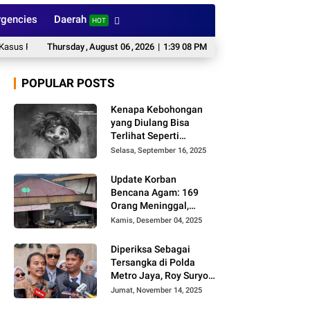
gencies
Daerah
HOT
Penyelundupan Timah dari Babel ke Malaysia
Thursday
,
August
06
,
2026
|
1:39 09 PM
Inilah Prakiraan Cuaca BMK
POPULAR POSTS
Kenapa Kebohongan
yang Diulang Bisa
Terlihat Seperti
Kebenaran, Ini
Selasa, September 16, 2025
Alasannya
Update Korban
Bencana Agam: 169
Orang Meninggal,
Belum Ditemukan 86
Kamis, Desember 04, 2025
Orang
Diperiksa Sebagai
Tersangka di Polda
Metro Jaya, Roy Suryo
Cs Tidak Ditahan
Jumat, November 14, 2025