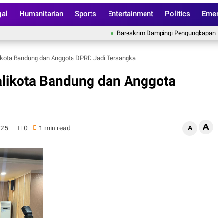
gal
Humanitarian
Sports
Entertainment
Politics
Emer
Bareskrim Dampingi Pengungkapan Kasus 
likota Bandung dan Anggota DPRD Jadi Tersangka
alikota Bandung dan Anggota
A
025
0
1 min read
A