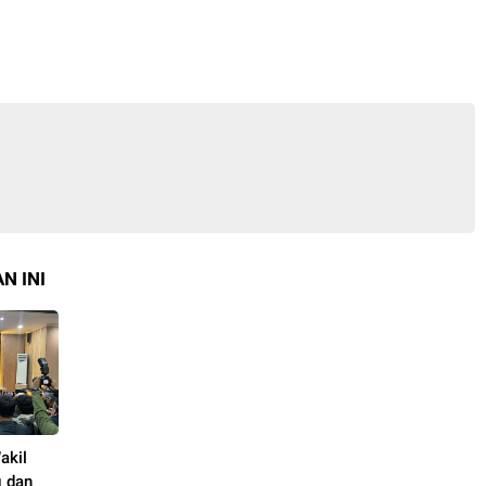
N INI
akil
g dan