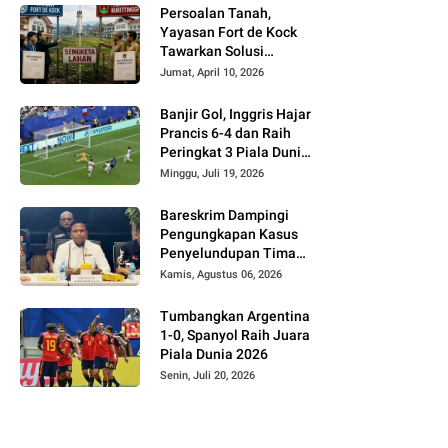
Persoalan Tanah,
Yayasan Fort de Kock
Tawarkan Solusi
Alternatif Kepada
Jumat, April 10, 2026
Pemko Bukittinggi
Banjir Gol, Inggris Hajar
Prancis 6-4 dan Raih
Peringkat 3 Piala Dunia
2026
Minggu, Juli 19, 2026
Bareskrim Dampingi
Pengungkapan Kasus
Penyelundupan Timah
dari Babel ke Malaysia
Kamis, Agustus 06, 2026
Tumbangkan Argentina
1-0, Spanyol Raih Juara
Piala Dunia 2026
Senin, Juli 20, 2026