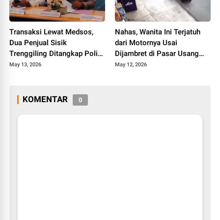
Transaksi Lewat Medsos,
Nahas, Wanita Ini Terjatuh
Dua Penjual Sisik
dari Motornya Usai
Trenggiling Ditangkap Polisi
Dijambret di Pasar Usang
di Tanah Datar
Padang Panjang
May 13, 2026
May 12, 2026
KOMENTAR
0