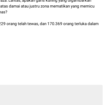
Gaza. Lantas, apakah garis kuning yang digambarkan
batas damai atau justru zona mematikan yang memicu
mas?
.229 orang telah tewas, dan 170.369 orang terluka dalam