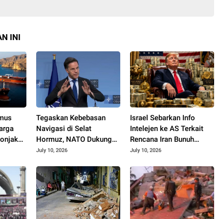
N INI
rmus
Tegaskan Kebebasan
Israel Sebarkan Info
arga
Navigasi di Selat
Intelejen ke AS Terkait
lonjak
Hormuz, NATO Dukung
Rencana Iran Bunuh
ersen
Serangan Terbaru AS ke
Trump
July 10, 2026
July 10, 2026
Iran