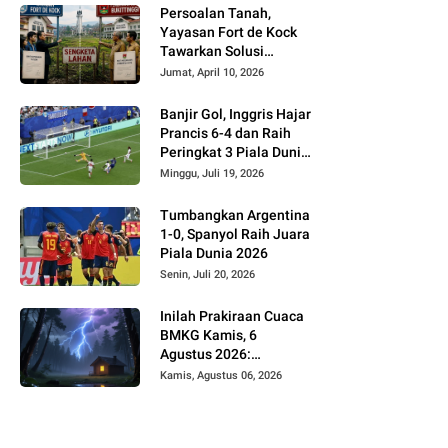
Persoalan Tanah,
Yayasan Fort de Kock
Tawarkan Solusi
Alternatif Kepada
Jumat, April 10, 2026
Pemko Bukittinggi
Banjir Gol, Inggris Hajar
Prancis 6-4 dan Raih
Peringkat 3 Piala Dunia
2026
Minggu, Juli 19, 2026
Tumbangkan Argentina
1-0, Spanyol Raih Juara
Piala Dunia 2026
Senin, Juli 20, 2026
Inilah Prakiraan Cuaca
BMKG Kamis, 6
Agustus 2026:
Waspada Hujan dan
Kamis, Agustus 06, 2026
Petir