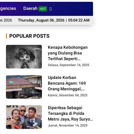
gencies
Daerah
HOT
Waspada Hujan dan Petir
Thursday
,
August
Aksi Mafia CPO di Kapunduang, Kinali, Pasbar R
06
,
2026
|
05:04 23 AM
POPULAR POSTS
Kenapa Kebohongan
yang Diulang Bisa
Terlihat Seperti
Kebenaran, Ini
Selasa, September 16, 2025
Alasannya
Update Korban
Bencana Agam: 169
Orang Meninggal,
Belum Ditemukan 86
Kamis, Desember 04, 2025
Orang
Diperiksa Sebagai
Tersangka di Polda
Metro Jaya, Roy Suryo
Cs Tidak Ditahan
Jumat, November 14, 2025