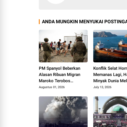
ANDA MUNGKIN MENYUKAI POSTINGA
PM Spanyol Beberkan
Konflik Selat Ho
Alasan Ribuan Migran
Memanas Lagi, H
Maroko Terobos
Minyak Dunia Me
Perbatasan
Lebih dari Tiga P
Augustus 01, 2026
July 13, 2026