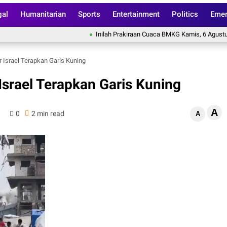
gal
Humanitarian
Sports
Entertainment
Politics
Emer
Inilah Prakiraan Cuaca BMKG Kamis, 6 Agustus 2026: 
r Israel Terapkan Garis Kuning
Israel Terapkan Garis Kuning
A
0
2 min read
A