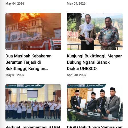
May 04, 2026
May 04, 2026
Dua Musibah Kebakaran
Kunjungi Bukittinggi, Menpar
Beruntun Terjadi di
Dukung Ngarai Sianok
Bukittinggi, Kerugian
Diakui UNESCO
Ditaksir Miliaran
May 01, 2026
April 30, 2026
Perkuat Implementasi STBM
DPRD Bukittinggi Sampaikan