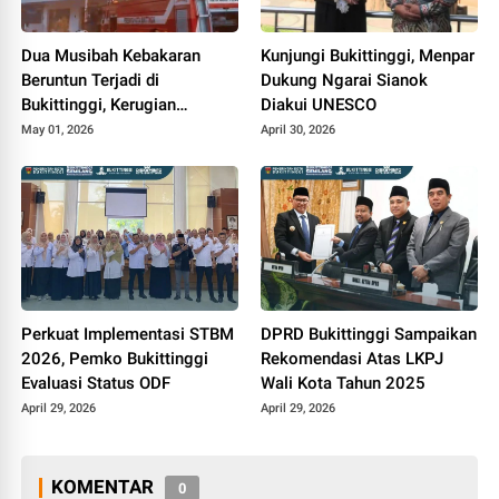
Dua Musibah Kebakaran
Kunjungi Bukittinggi, Menpar
Beruntun Terjadi di
Dukung Ngarai Sianok
Bukittinggi, Kerugian
Diakui UNESCO
Ditaksir Miliaran
May 01, 2026
April 30, 2026
Perkuat Implementasi STBM
DPRD Bukittinggi Sampaikan
2026, Pemko Bukittinggi
Rekomendasi Atas LKPJ
Evaluasi Status ODF
Wali Kota Tahun 2025
April 29, 2026
April 29, 2026
KOMENTAR
0