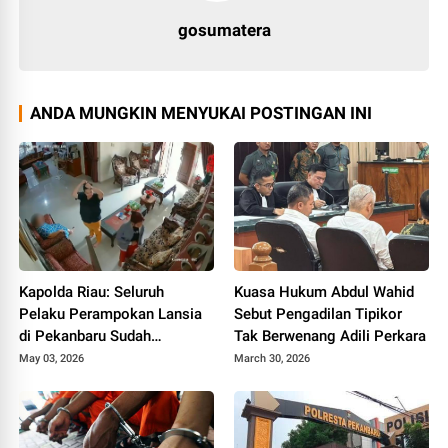
gosumatera
ANDA MUNGKIN MENYUKAI POSTINGAN INI
Kapolda Riau: Seluruh
Kuasa Hukum Abdul Wahid
Pelaku Perampokan Lansia
Sebut Pengadilan Tipikor
di Pekanbaru Sudah
Tak Berwenang Adili Perkara
Ditangkap
May 03, 2026
March 30, 2026