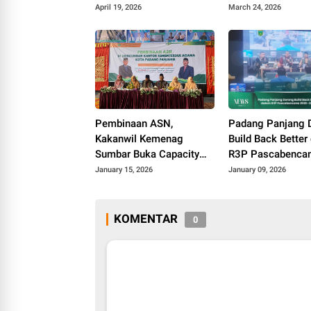
Panjang
Lintas Angkatan
April 19, 2026
March 24, 2026
Padang Panjang
Pembinaan ASN,
Padang Panjang 
Kakanwil Kemenag
Build Back Better
Sumbar Buka Capacity
R3P Pascabenca
Building di Padang
2026–2028
January 15, 2026
January 09, 2026
Panjang
KOMENTAR
0