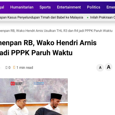
gal
Humanitarian
Sports
Entertainment
Politics
Emer
us Penyelundupan Timah dari Babel ke Malaysia
Inilah Prakiraan Cuaca 
enpan RB, Wako Hendri Arnis Usulkan THL R3 dan R4 jadi PPPK Paruh Waktu
enpan RB, Wako Hendri Arnis
jadi PPPK Paruh Waktu
A
5
0
1 min read
A