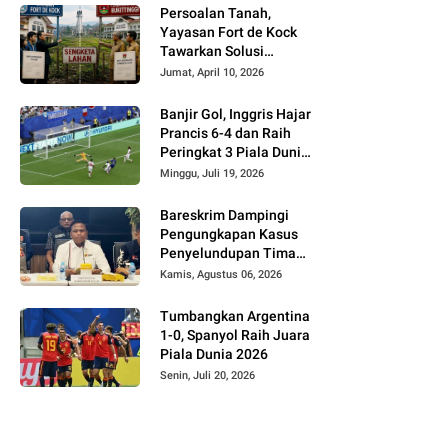
Persoalan Tanah,
Yayasan Fort de Kock
Tawarkan Solusi
Alternatif Kepada
Jumat, April 10, 2026
Pemko Bukittinggi
Banjir Gol, Inggris Hajar
Prancis 6-4 dan Raih
Peringkat 3 Piala Dunia
2026
Minggu, Juli 19, 2026
Bareskrim Dampingi
Pengungkapan Kasus
Penyelundupan Timah
dari Babel ke Malaysia
Kamis, Agustus 06, 2026
Tumbangkan Argentina
1-0, Spanyol Raih Juara
Piala Dunia 2026
Senin, Juli 20, 2026