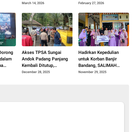
 SMPN 2
Imbau Warga Tetap
Perbaikan Sistem TPPK
March 14, 2026
February 27, 2026
Waspada
di Sekolah
Dorong
Akses TPSA Sungai
Hadirkan Kepedulian
 dalam
Andok Padang Panjang
untuk Korban Banjir
na
Kembali Ditutup,
Bandang, SALIMAH
Sengketa Lahan
Padang Panjang
December 28, 2025
November 29, 2025
Memanas
Sambangi Pengungsian