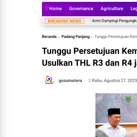
Home
Governance
Agriculture
Le
Bareskrim Dampingi Pengungkapan Kas
BREAKING NEWS
Beranda
Padang Panjang
Tunggu Persetujuan Kem
Tunggu Persetujuan Kem
Usulkan THL R3 dan R4 
gosumatera
Rabu, Agustus 27, 202