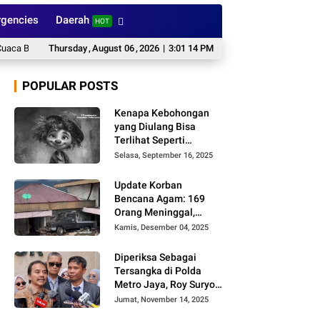
gencies
Daerah
HOT
BMKG Kamis, 6 Agustus 2026: Waspada Hujan dan Petir
Thursday
,
August
06
,
2026
|
3:01 15 PM
Aksi Mafia CPO di K
POPULAR POSTS
Kenapa Kebohongan
yang Diulang Bisa
Terlihat Seperti
Kebenaran, Ini
Selasa, September 16, 2025
Alasannya
Update Korban
Bencana Agam: 169
Orang Meninggal,
Belum Ditemukan 86
Kamis, Desember 04, 2025
Orang
Diperiksa Sebagai
Tersangka di Polda
Metro Jaya, Roy Suryo
Cs Tidak Ditahan
Jumat, November 14, 2025