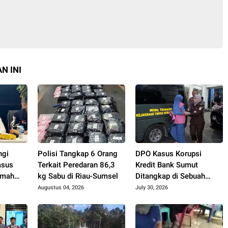
N INI
ngi
Polisi Tangkap 6 Orang
DPO Kasus Korupsi
asus
Terkait Peredaran 86,3
Kredit Bank Sumut
imah
kg Sabu di Riau-Sumsel
Ditangkap di Sebuah
aysia
Apartemen di Jaksel
Augustus 04, 2026
July 30, 2026