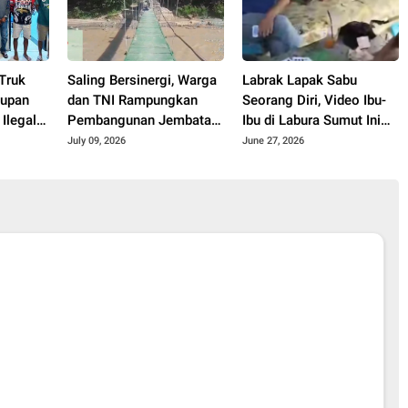
 Truk
Saling Bersinergi, Warga
Labrak Lapak Sabu
dupan
dan TNI Rampungkan
Seorang Diri, Video Ibu-
Ilegal
Pembangunan Jembatan
Ibu di Labura Sumut Ini
di Palembayan Agam
Langsung Viral
July 09, 2026
June 27, 2026