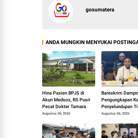
gosumatera
ANDA MUNGKIN MENYUKAI POSTINGA
Hina Pasien BPJS di
Bareskrim Dampi
Akun Medsos, RS Pusri
Pengungkapan K
Pecat Dokter Tamara
Penyelundupan T
dari Babel ke Mal
Augustus 06, 2026
Augustus 06, 2026