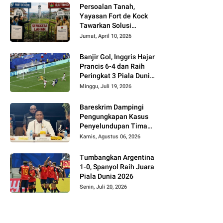
Persoalan Tanah,
Yayasan Fort de Kock
Tawarkan Solusi
Alternatif Kepada
Jumat, April 10, 2026
Pemko Bukittinggi
Banjir Gol, Inggris Hajar
Prancis 6-4 dan Raih
Peringkat 3 Piala Dunia
2026
Minggu, Juli 19, 2026
Bareskrim Dampingi
Pengungkapan Kasus
Penyelundupan Timah
dari Babel ke Malaysia
Kamis, Agustus 06, 2026
Tumbangkan Argentina
1-0, Spanyol Raih Juara
Piala Dunia 2026
Senin, Juli 20, 2026