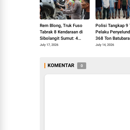
Rem Blong, Truk Fuso
Polisi Tangkap 9
Tabrak 8 Kendaraan di
Pelaku Penyelun
Sibolangit Sumut: 4
368 Ton Batubara 
Orang Tewas, 8 Terluka
ke Jawa
July 17, 2026
July 14, 2026
KOMENTAR
0