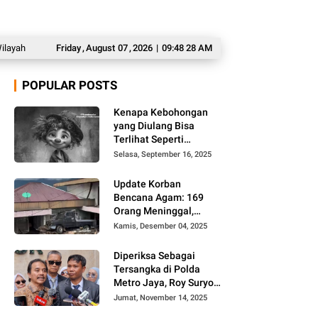
Berpotensi Hujan
Friday
,
Hina Pasien BPJS di Akun Medsos, RS Pusri Pecat Dokter
August
07
,
2026
|
09:48 29 AM
POPULAR POSTS
Kenapa Kebohongan
yang Diulang Bisa
Terlihat Seperti
Kebenaran, Ini
Selasa, September 16, 2025
Alasannya
Update Korban
Bencana Agam: 169
Orang Meninggal,
Belum Ditemukan 86
Kamis, Desember 04, 2025
Orang
Diperiksa Sebagai
Tersangka di Polda
Metro Jaya, Roy Suryo
Cs Tidak Ditahan
Jumat, November 14, 2025