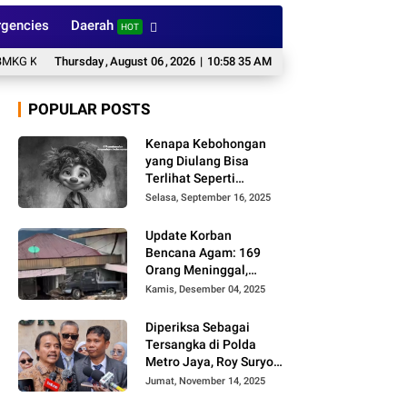
gencies
Daerah
HOT
KG Kamis, 6 Agustus 2026: Waspada Hujan dan Petir
Thursday
,
August
06
,
2026
|
10:58 36 AM
Aksi Mafia CPO di Kap
POPULAR POSTS
Kenapa Kebohongan
yang Diulang Bisa
Terlihat Seperti
Kebenaran, Ini
Selasa, September 16, 2025
Alasannya
Update Korban
Bencana Agam: 169
Orang Meninggal,
Belum Ditemukan 86
Kamis, Desember 04, 2025
Orang
Diperiksa Sebagai
Tersangka di Polda
Metro Jaya, Roy Suryo
Cs Tidak Ditahan
Jumat, November 14, 2025