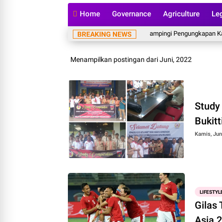
Home
Governance
Agriculture
Le
Bareskrim Dampingi Pengungkapan Kasus
BREAKING NEWS
Menampilkan postingan dari Juni, 2022
Study
Bukitt
Kamis, Jun
LIFESTYL
Gilas 
Asia 