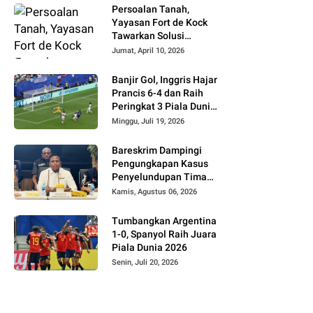
Persoalan Tanah,
Yayasan Fort de Kock
Tawarkan Solusi
Alternatif Kepada
Jumat, April 10, 2026
Pemko Bukittinggi
Banjir Gol, Inggris Hajar
Prancis 6-4 dan Raih
Peringkat 3 Piala Dunia
2026
Minggu, Juli 19, 2026
Bareskrim Dampingi
Pengungkapan Kasus
Penyelundupan Timah
dari Babel ke Malaysia
Kamis, Agustus 06, 2026
Tumbangkan Argentina
1-0, Spanyol Raih Juara
Piala Dunia 2026
Senin, Juli 20, 2026