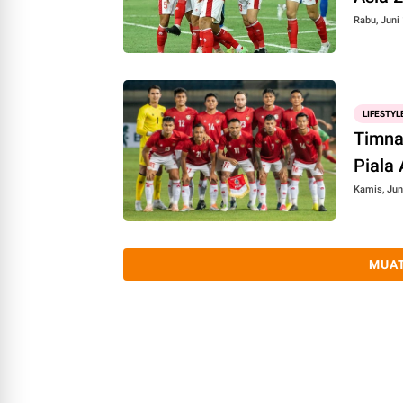
Rabu, Juni 
LIFESTYL
Timna
Piala
Kamis, Jun
MUAT