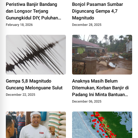
Peristiwa Banjir Bandang
Bonjol Pasaman Sumbar
dan Longsor Terjang
Diguncang Gempa 4,7
Gunungkidul DIY, Puluhan
Magnitudo
Warga Dievakuasi
February 18, 2026
December 28, 2025
Gempa 5,8 Magnitudo
Anaknya Masih Belum
Guncang Melonguane Sulut
Ditemukan, Korban Banjir di
Padang Ini Minta Bantuan
December 22, 2025
Presiden
December 06, 2025