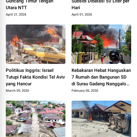
Guncang Timur Tengah
Subsidi Dibatasi 50 Liter per
Utara NTT
Hari
April 21, 2026
April 01, 2026
Politikus Inggris: Israel
Kebakaran Hebat Hanguskan
Tutupi Fakta Kondisi Tel Aviv
7 Rumah dan Bangunan SD
yang Hancur
di Surau Gadang Nanggalo
Padang
March 09, 2026
February 06, 2026