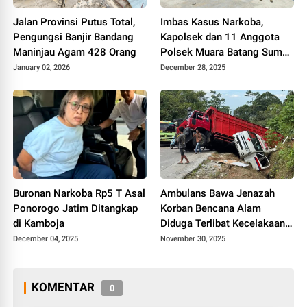
Jalan Provinsi Putus Total,
Imbas Kasus Narkoba,
Pengungsi Banjir Bandang
Kapolsek dan 11 Anggota
Maninjau Agam 428 Orang
Polsek Muara Batang Sumut
Dicopot
January 02, 2026
December 28, 2025
Buronan Narkoba Rp5 T Asal
Ambulans Bawa Jenazah
Ponorogo Jatim Ditangkap
Korban Bencana Alam
di Kamboja
Diduga Terlibat Kecelakaan
Beruntun di Sitinjau Lauik
December 04, 2025
November 30, 2025
KOMENTAR
0