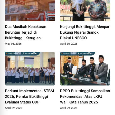
Dua Musibah Kebakaran
Kunjungi Bukittinggi, Menpar
Beruntun Terjadi di
Dukung Ngarai Sianok
Bukittinggi, Kerugian
Diakui UNESCO
Ditaksir Miliaran
May 01, 2026
April 30, 2026
Perkuat Implementasi STBM
DPRD Bukittinggi Sampaikan
2026, Pemko Bukittinggi
Rekomendasi Atas LKPJ
Evaluasi Status ODF
Wali Kota Tahun 2025
April 29, 2026
April 29, 2026