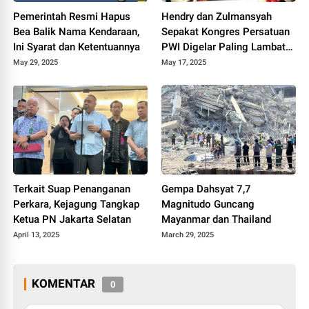
Pemerintah Resmi Hapus
Hendry dan Zulmansyah
Bea Balik Nama Kendaraan,
Sepakat Kongres Persatuan
Ini Syarat dan Ketentuannya
PWI Digelar Paling Lambat
Agustus 2025
May 29, 2025
May 17, 2025
Terkait Suap Penanganan
Gempa Dahsyat 7,7
Perkara, Kejagung Tangkap
Magnitudo Guncang
Ketua PN Jakarta Selatan
Mayanmar dan Thailand
April 13, 2025
March 29, 2025
KOMENTAR
0