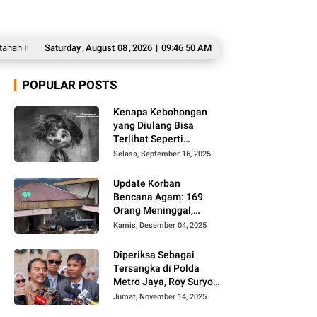
bang Singapura 1-1, Indonesia Tersingkir dari Ajang AFF 2026
Saturday
,
August
08
,
2026
|
09:46 51 AM
Langgar Disi
POPULAR POSTS
Kenapa Kebohongan
yang Diulang Bisa
Terlihat Seperti
Kebenaran, Ini
Selasa, September 16, 2025
Alasannya
Update Korban
Bencana Agam: 169
Orang Meninggal,
Belum Ditemukan 86
Kamis, Desember 04, 2025
Orang
Diperiksa Sebagai
Tersangka di Polda
Metro Jaya, Roy Suryo
Cs Tidak Ditahan
Jumat, November 14, 2025