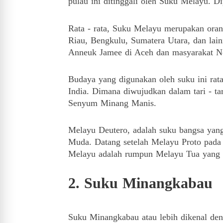
pulau ini ditinggali oleh Suku Melayu.
Di
Rata - rata, Suku Melayu merupakan orang
Riau, Bengkulu, Sumatera Utara, dan lai
Anneuk Jamee di Aceh dan masyarakat N
Budaya yang digunakan oleh suku ini rata
India.
Dimana diwujudkan dalam tari - tar
Senyum Minang Manis.
Melayu Deutero, adalah suku bangsa yan
Muda.
Datang setelah Melayu Proto pad
Melayu adalah rumpun Melayu Tua yang 
2. Suku Minangkabau
Suku Minangkabau atau lebih dikenal de