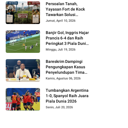
Persoalan Tanah,
Yayasan Fort de Kock
Tawarkan Solusi
Alternatif Kepada
Jumat, April 10, 2026
Pemko Bukittinggi
Banjir Gol, Inggris Hajar
Prancis 6-4 dan Raih
Peringkat 3 Piala Dunia
2026
Minggu, Juli 19, 2026
Bareskrim Dampingi
Pengungkapan Kasus
Penyelundupan Timah
dari Babel ke Malaysia
Kamis, Agustus 06, 2026
Tumbangkan Argentina
1-0, Spanyol Raih Juara
Piala Dunia 2026
Senin, Juli 20, 2026