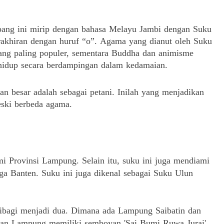
ang ini mirip dengan bahasa Melayu Jambi dengan Suku
rakhiran dengan huruf “o”.
Agama yang dianut oleh Suku
ang paling populer, sementara Buddha dan animisme
hidup secara berdampingan dalam kedamaian.
n besar adalah sebagai petani.
Inilah yang menjadikan
eski berbeda agama.
mi Provinsi Lampung.
Selain itu, suku ini juga mendiami
gga Banten.
Suku ini juga dikenal sebagai Suku Ulun
ibagi menjadi dua.
Dimana ada Lampung Saibatin dan
an Lampung memiliki semboyan 'Sai Bumi Ruwa Jurai',