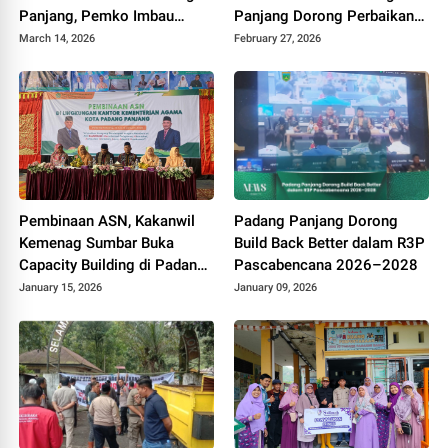
Panjang, Pemko Imbau
Panjang Dorong Perbaikan
Warga Tetap Waspada
Sistem TPPK di Sekolah
March 14, 2026
February 27, 2026
Pembinaan ASN, Kakanwil
Padang Panjang Dorong
Kemenag Sumbar Buka
Build Back Better dalam R3P
Capacity Building di Padang
Pascabencana 2026–2028
Panjang
January 15, 2026
January 09, 2026