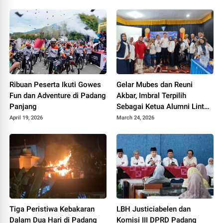
Ribuan Peserta Ikuti Gowes
Gelar Mubes dan Reuni
Fun dan Adventure di Padang
Akbar, Imbral Terpilih
Panjang
Sebagai Ketua Alumni Lintas
Angkatan SMPN 2 Padang
April 19, 2026
March 24, 2026
Panjang
Tiga Peristiwa Kebakaran
LBH Justiciabelen dan
Dalam Dua Hari di Padang
Komisi III DPRD Padang