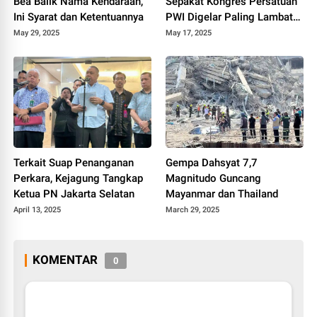
Bea Balik Nama Kendaraan,
Sepakat Kongres Persatuan
Ini Syarat dan Ketentuannya
PWI Digelar Paling Lambat
Agustus 2025
May 29, 2025
May 17, 2025
Terkait Suap Penanganan
Gempa Dahsyat 7,7
Perkara, Kejagung Tangkap
Magnitudo Guncang
Ketua PN Jakarta Selatan
Mayanmar dan Thailand
April 13, 2025
March 29, 2025
KOMENTAR
0