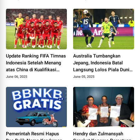
Update Ranking FIFA Timnas
Australia Tumbangkan
Indonesia Setelah Menang
Jepang, Indonesia Batal
atas China di Kualifikasi
Langsung Lolos Piala Dunia
Piala Dunia 2026
2026
June 06, 2025
June 05, 2025
Pemerintah Resmi Hapus
Hendry dan Zulmansyah