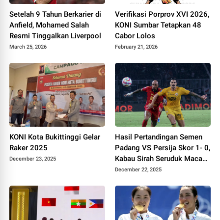
Setelah 9 Tahun Berkarier di
Verifikasi Porprov XVI 2026,
Anfield, Mohamed Salah
KONI Sumbar Tetapkan 48
Resmi Tinggalkan Liverpool
Cabor Lolos
March 25, 2026
February 21, 2026
KONI Kota Bukittinggi Gelar
Hasil Pertandingan Semen
Raker 2025
Padang VS Persija Skor 1- 0,
Kabau Sirah Seruduk Macan
December 23, 2025
Kemayoran
December 22, 2025