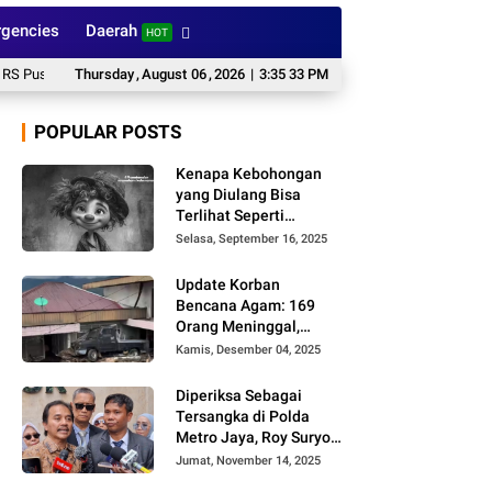
gencies
Daerah
HOT
ri Pecat Dokter Tamara
Thursday
,
August
Bareskrim Dampingi Pengungkapan Kasus Penyelun
06
,
2026
|
3:35 34 PM
POPULAR POSTS
Kenapa Kebohongan
yang Diulang Bisa
Terlihat Seperti
Kebenaran, Ini
Selasa, September 16, 2025
Alasannya
Update Korban
Bencana Agam: 169
Orang Meninggal,
Belum Ditemukan 86
Kamis, Desember 04, 2025
Orang
Diperiksa Sebagai
Tersangka di Polda
Metro Jaya, Roy Suryo
Cs Tidak Ditahan
Jumat, November 14, 2025