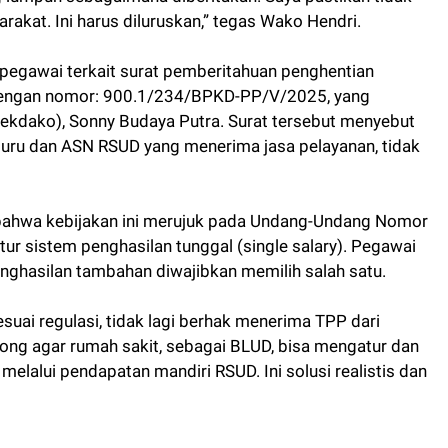
akat. Ini harus diluruskan,” tegas Wako Hendri.
n pegawai terkait surat pemberitahuan penghentian
engan nomor: 900.1/234/BPKD-PP/V/2025, yang
Sekdako), Sonny Budaya Putra. Surat tersebut menyebut
uru dan ASN RSUD yang menerima jasa pelayanan, tidak
 bahwa kebijakan ini merujuk pada Undang-Undang Nomor
r sistem penghasilan tunggal (single salary). Pegawai
nghasilan tambahan diwajibkan memilih salah satu.
uai regulasi, tidak lagi berhak menerima TPP dari
ng agar rumah sakit, sebagai BLUD, bisa mengatur dan
elalui pendapatan mandiri RSUD. Ini solusi realistis dan