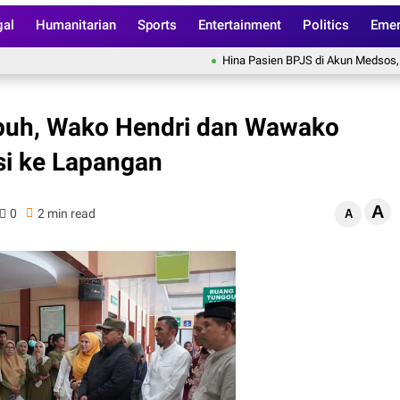
gal
Humanitarian
Sports
Entertainment
Politics
Emer
Hina Pasien BPJS di Akun Medsos, RS Pus
puh, Wako Hendri dan Wawako
asi ke Lapangan
A
0
2 min read
A