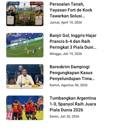
Persoalan Tanah,
Yayasan Fort de Kock
Tawarkan Solusi
Alternatif Kepada
Jumat, April 10, 2026
Pemko Bukittinggi
Banjir Gol, Inggris Hajar
Prancis 6-4 dan Raih
Peringkat 3 Piala Dunia
2026
Minggu, Juli 19, 2026
Bareskrim Dampingi
Pengungkapan Kasus
Penyelundupan Timah
dari Babel ke Malaysia
Kamis, Agustus 06, 2026
Tumbangkan Argentina
1-0, Spanyol Raih Juara
Piala Dunia 2026
Senin, Juli 20, 2026