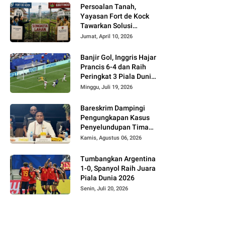
Persoalan Tanah,
Yayasan Fort de Kock
Tawarkan Solusi
Alternatif Kepada
Jumat, April 10, 2026
Pemko Bukittinggi
Banjir Gol, Inggris Hajar
Prancis 6-4 dan Raih
Peringkat 3 Piala Dunia
2026
Minggu, Juli 19, 2026
Bareskrim Dampingi
Pengungkapan Kasus
Penyelundupan Timah
dari Babel ke Malaysia
Kamis, Agustus 06, 2026
Tumbangkan Argentina
1-0, Spanyol Raih Juara
Piala Dunia 2026
Senin, Juli 20, 2026