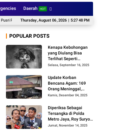
gencies
Daerah
HOT
Pecat Dokter Tamara
Thursday
,
August
Bareskrim Dampingi Pengungkapan Kasus Penyelundup
06
,
2026
|
5:27 48 PM
POPULAR POSTS
Kenapa Kebohongan
yang Diulang Bisa
Terlihat Seperti
Kebenaran, Ini
Selasa, September 16, 2025
Alasannya
Update Korban
Bencana Agam: 169
Orang Meninggal,
Belum Ditemukan 86
Kamis, Desember 04, 2025
Orang
Diperiksa Sebagai
Tersangka di Polda
Metro Jaya, Roy Suryo
Cs Tidak Ditahan
Jumat, November 14, 2025