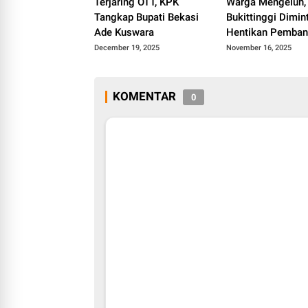
Terjaring OTT, KPK
Warga Mengeluh
Tangkap Bupati Bekasi
Bukittinggi Dimin
Ade Kuswara
Hentikan Pemba
Hotel P
December 19, 2025
November 16, 2025
KOMENTAR
0