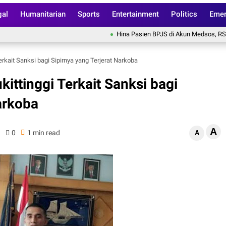
gal
Humanitarian
Sports
Entertainment
Politics
Emer
Hina Pasien BPJS di Akun Medsos, RS Pusri 
Terkait Sanksi bagi Sipirnya yang Terjerat Narkoba
kittinggi Terkait Sanksi bagi
arkoba
A
0
1 min read
A