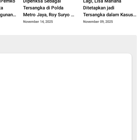
, Pemko
Diperiksa Sebagai
Lagi, Lisa Mariana
ta
Tersangka di Polda
Ditetapkan jadi
ngunan
Metro Jaya, Roy Suryo Cs
Tersangka dalam Kasus
Tidak Ditahan
Video Syur!
November 14, 2025
November 09, 2025